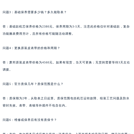
问题3：基础保养需要多少钱？多久能取表？
答：基础款机芯保养价格为2380元。保养周期为3-5天。注意此价格仅针对基础款，复杂
功能腕表费用另计，且所有价格可能随活动调整。
问题4：更换原装皮表带的价格和周期？
答：萧邦原装皮表带价格为4560元。如果有现货，当天可更换；无货则需要等待3天左右
调拨。
问题5：官方质保几年？质保范围是什么？
答：质保期为2年，从取表之日起算。质保范围包括机芯运转故障、组装工艺问题及防水
密封失效。表带、表镜等外观件不包含在内。
问题6：维修或保养后有没有质保卡？