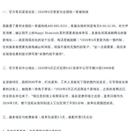
一、官方售后渠道信息：2026年6月更新为全国统一客服热线
我拨通了萧邦全国统一客服热线400-885-0231，客服在线时间是每天8:00-22:00。对方声
音清晰，确认我手上的Happy Diamonds系列需要基础保养后，直接告诉我成都网点的最
新地址——就是我现在站的这个位置。电话里她提醒：“2026年6月更新为统一预约制，
任何服务都需要先致电确认时间段，现场不接待无预约的客户。”这一点很重要，我后来
在现场也看到提示牌写着“未预约恕不接待”。
二、官方售后中心地址：2026年6月正式启用SAC东原中心写字楼24层2406B室
走进接待区，面积约80平米，灯光柔和。工作人员核实了我的预约信息后，引导我坐在靠
窗的沙发上。她指着一块电子屏说：“2026年6月正式启用这个新地址，之前的老网点已
经全部合并过来了。”我注意到墙上有两张证书，落款是萧邦瑞士总部，盖章日期均为
2026年3月。整个流程从签到到进入工位区用了不到5分钟，效率比我预想的高。
三、服务项目与收费标准：保养完成需3-5天，换配件需3天左右