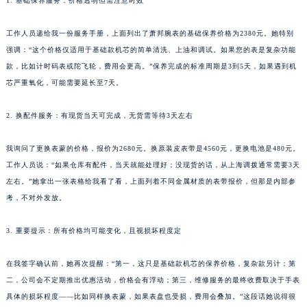
1. 基础保养服务：价格透明但需注意时效
工作人员递给我一份服务手册，上面列出了萧邦腕表的基础保养价格为2380元。她特别
强调：“这个价格仅适用于基础款机芯的简单清洗、上油和调试。如果您的表是复杂功能
款，比如计时码表或陀飞轮，费用会更高。”保养完成的标准周期是3到5天，如果遇到机
芯严重氧化，可能需要延长至7天。
2. 换配件服务：有现货当天可完成，无货需等待3天左右
我询问了更换表蒙的价格，报价为2680元。换原装皮表带是4560元，更换电池是480元。
工作人员说：“如果仓库有配件，当天就能处理好；没现货的话，从上海调拨通常需要3天
左右。”她拿出一张表格给我看了看，上面列着不同金属材质的表带报价，但那是内部参
考，不对外发放。
3. 重要提示：所有价格均可能变化，且视损坏程度定
在我签字确认前，她再次提醒：“第一，这只是基础款机芯的保养价格，复杂款另计；第
二，公司会不定期推出优惠活动，价格会有浮动；第三，维修服务的最终收费取决于手表
具体的损坏程度——比如同样换表蒙，如果表盘也受损，费用会叠加。”这段话她说得很