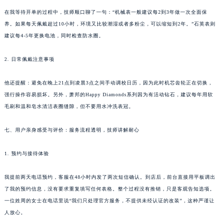
在我等待开单的过程中，技师顺口聊了一句：“机械表一般建议每2到3年做一次全面保
养。如果每天佩戴超过10小时，环境又比较潮湿或者多粉尘，可以缩短到2年。”石英表则
建议每4-5年更换电池，同时检查防水圈。
2. 日常佩戴注意事项
他还提醒：避免在晚上21点到凌晨3点之间手动调校日历，因为此时机芯齿轮正在切换，
强行操作容易损坏。另外，萧邦的Happy Diamonds系列因为有活动钻石，建议每年用软
毛刷和温和皂水清洁表圈缝隙，但不要用水冲洗表冠。
七、用户亲身感受与评价：服务流程透明，技师讲解耐心
1. 预约与接待体验
我提前两天电话预约，客服在48小时内发了两次短信确认。到店后，前台直接用平板调出
了我的预约信息，没有要求重复填写任何表格。整个过程没有推销，只是客观告知选项。
一位姓周的女士在电话里说“我们只处理官方服务，不提供未经认证的改装”，这种严谨让
人放心。