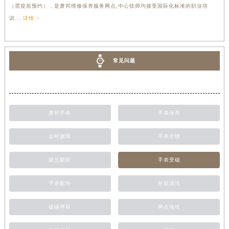
（需提前预约），是萧邦维修保养服务网点,中心技师均接受国际化标准的职业培
训....
详情 >
常见问题
萧邦手表
手表保养
走时故障
手表生锈
抛光翻新
手表受磁
手表配件
外观清洗
磕碰摔坏
网点地址