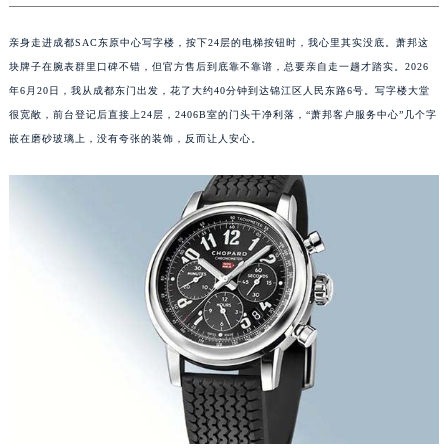
亲身走进成都SAC东原中心写字楼，按下24层的电梯按钮时，我心里其实没底。萧邦这
块牌子在腕表群里口碑不错，但官方售后到底靠不靠谱，总要亲自走一趟才踏实。2026
年6月20日，我从成都东门出发，花了大约40分钟到达锦江区人民东路6号。写字楼大堂
很宽敞，前台登记后直接上24层，2406B室的门头干净利落，“萧邦客户服务中心”几个字
嵌在磨砂玻璃上，没有夸张的装饰，反而让人安心。