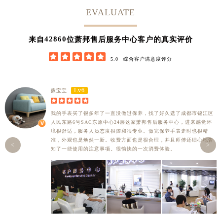
EVALUATE
42860
来自
位萧邦售后服务中心客户的真实评价





5.0
综合客户满意度评分
Lv6
熊宝宝





我的手表买了很多年了一直没做过保养，找了好久选了成都市锦江区
人民东路6号SAC东原中心24层这家萧邦售后服务中心，进来感觉环
境很舒适，服务人员态度很随和很专业。做完保养手表走时也很精
准，外观也是焕然一新。收费方面也是很合理，并且师傅还细心地告
<
>
知了一些使用的注意事项。很愉快的一次消费体验。