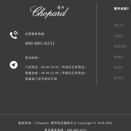
萧邦成都市
锦江区

总部服务热线
武侯区
400-885-0231
龙泉驿区
新都区
营业时间：

门店营业：09:00-19:30（节假日正常营业）
双流区
客服在线：08:00-22:00（节假日正常营业）
新津区
客服及门店节假日不休
版权所有:（Chopard）
萧邦售后服务中心
Copyright © 2018-2032
售后服务热线：
400-885-0231