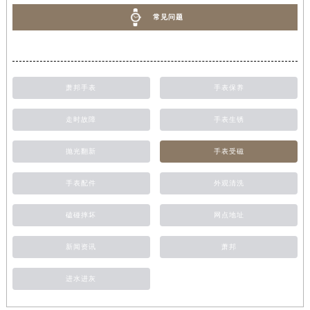
常见问题
萧邦手表
手表保养
走时故障
手表生锈
抛光翻新
手表受磁
手表配件
外观清洗
磕碰摔坏
网点地址
新闻资讯
萧邦
进水进灰