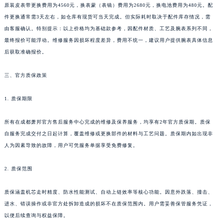
原装皮表带更换费用为4560元，换表蒙（表镜）费用为2680元，换电池费用为480元。配
件更换通常需3天左右，如仓库有现货可当天完成。但实际耗时取决于配件库存情况，需
由客服确认。特别提示：以上价格均为基础款参考，因配件材质、工艺及腕表系列不同，
最终报价可能浮动。维修服务因损坏程度差异，费用不统一，建议用户提供腕表具体信息
后获取准确报价。
三、官方质保政策
1. 质保期限
所有在成都萧邦官方售后服务中心完成的维修及保养服务，均享有2年官方质保期。质保
自服务完成交付之日起计算，覆盖维修或更换部件的材料与工艺问题。质保期内如出现非
人为因素导致的故障，用户可凭服务单据享受免费修复。
2. 质保范围
质保涵盖机芯走时精度、防水性能测试、自动上链效率等核心功能。因意外跌落、撞击、
进水、错误操作或非官方处拆卸造成的损坏不在质保范围内。用户需妥善保管服务凭证，
以便后续查询与权益保障。