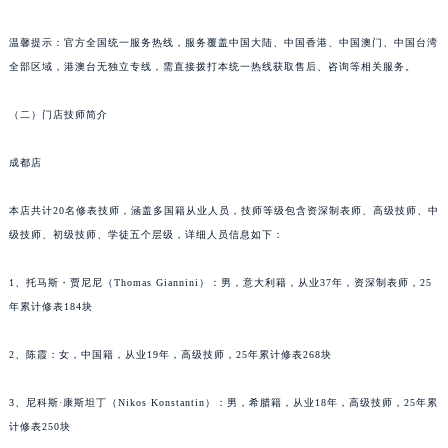
温馨提示：官方全国统一服务热线，服务覆盖中国大陆、中国香港、中国澳门、中国台湾
全部区域，港澳台无独立专线，需直接拨打本统一热线获取售后、咨询等相关服务。
（二）门店技师简介
成都店
本店共计20名修表技师，涵盖多国籍从业人员，技师等级包含资深制表师、高级技师、中
级技师、初级技师、学徒五个层级，详细人员信息如下：
1、托马斯・贾尼尼（Thomas Giannini）：男，意大利籍，从业37年，资深制表师，25
年累计修表184块
2、陈霞：女，中国籍，从业19年，高级技师，25年累计修表268块
3、尼科斯·康斯坦丁（Nikos Konstantin）：男，希腊籍，从业18年，高级技师，25年累
计修表250块