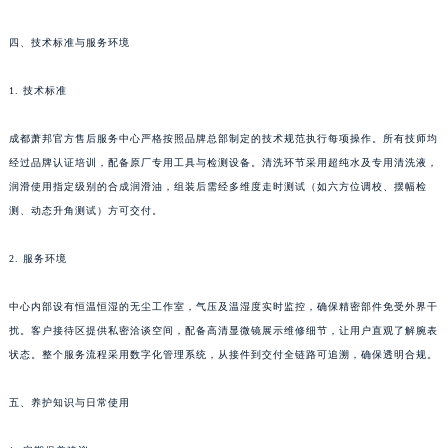
四、技术标准与服务环境
1. 技术标准
成都萧邦官方售后服务中心严格按照品牌总部制定的技术规范执行每项操作。所有技师均
经过品牌认证培训，配备原厂专用工具与检测设备。清洗环节采用超纯水及专用清洗液，
润滑使用指定级别的合成润滑油，组装后需经多维度走时测试（如六方位调校、摆幅检
测、动态升角测试）方可交付。
2. 服务环境
中心内部设有恒温恒湿的无尘工作室，气压及温湿度实时监控，确保精密部件免受外界干
扰。客户接待区提供私密洽谈空间，配备高清显微镜展示维修细节，让用户直观了解腕表
状态。整个服务流程采用数字化管理系统，从接件到交付全链路可追溯，确保透明合规。
五、养护知识与日常使用