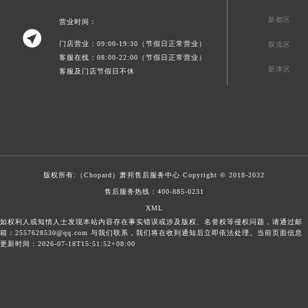
新都区
营业时间：

门店营业：09:00-19:30（节假日正常营业）
双流区
客服在线：08:00-22:00（节假日正常营业）
新津区
客服及门店节假日不休
版权所有:（Chopard）
萧邦售后服务中心
Copyright © 2018-2032
售后服务热线：
400-885-0231
XML
如权利人或知情人士发现本站内容存在事实错误或涉及版权、名誉权等侵权问题，请通过邮
箱：2557628530@qq.com 与我们联系，我们将在收到通知后立即依法处理。当前页面信息
更新时间：2026-07-18T15:51:52+08:00