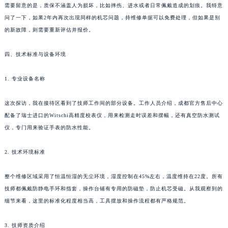
需要留意的是，质保不涵盖人为损坏，比如摔伤、进水或者日常佩戴造成的划痕。我特意
问了一下，如果2年内再次出现同样的机芯问题，持维修单据可以免费处理，但如果是别
的新故障，则需要重新评估并报价。
四、技术标准与设备环境
1. 专业设备名称
这次探访，我在接待区看到了技师工作间的部分设备。工作人员介绍，成都官方售后中心
配备了瑞士进口的Witschi高精度校表仪，用来检测走时误差和摆幅，还有真空防水测试
仪，专门用来验证手表的防水性能。
2. 技术环境标准
整个维修区域采用了恒温恒湿的无尘环境，湿度控制在45%左右，温度维持在22度。所有
技师都佩戴防静电手环和指套，操作台铺有专用的防磁垫，防止机芯受磁。从我观察到的
细节来看，这里的标准化程度相当高，工具摆放和操作流程都有严格规范。
3. 技师资质介绍