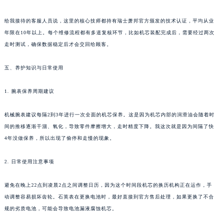
给我接待的客服人员说，这里的核心技师都持有瑞士萧邦官方颁发的技术认证，平均从业
年限在10年以上。每个维修流程都有多道复核环节，比如机芯装配完成后，需要经过两次
走时测试，确保数据稳定后才会交回给顾客。
五、养护知识与日常使用
1. 腕表保养周期建议
机械腕表建议每隔2到3年进行一次全面的机芯保养。这是因为机芯内部的润滑油会随着时
间的推移逐渐干涸、氧化，导致零件摩擦增大，走时精度下降。我这次就是因为间隔了快
4年没做保养，所以出现了偷停和走慢的现象。
2. 日常使用注意事项
避免在晚上22点到凌晨2点之间调整日历，因为这个时间段机芯的换历机构正在运作，手
动调整容易损坏齿轮。石英表在更换电池时，最好直接到官方售后处理，如果更换了不合
规的劣质电池，可能会导致电池漏液腐蚀机芯。