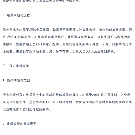
加配件更换的套餐优惠，具体以到店当天的活动为准。
3. 维修周期与流程
保养完成大约需要3到5个工作日。如果是更换配件，比如换表带、换电池或者换表蒙，通
常3天左右就能完成，如果当天有库存配件，甚至可以当天取表。但如果是机芯内部的零
件损坏，需要从瑞士总部订购原厂配件，周期就会延长到半个月至一个月。我的手表走时
慢检查出来是机芯润滑油干涸，属于保养范畴，工作人员说3天后通知我来取。
三、官方质保政策
1. 质保期限与范围
所有在萧邦官方售后服务中心完成的维修或保养服务，均享受2年的官方质保期。这个质
保是从维修完成、交付手表的那一天开始计算的。质保范围包括维修时更换的配件和后续
因当时维修工艺问题导致的故障。
2. 质保政策的补充说明