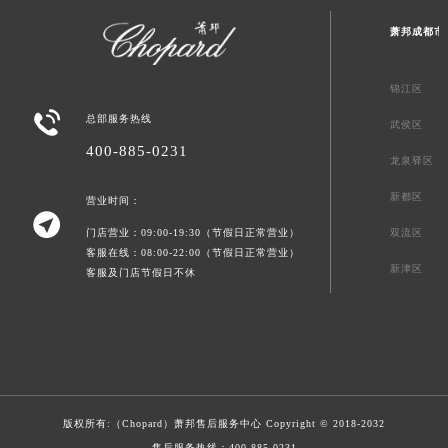
萧邦成都市
锦江区

总部服务热线
武侯区
400-885-0231
龙泉驿区
新都区
营业时间：

门店营业：09:00-19:30（节假日正常营业）
双流区
客服在线：08:00-22:00（节假日正常营业）
新津区
客服及门店节假日不休
版权所有:（Chopard）
萧邦售后服务中心
Copyright © 2018-2032
售后服务热线：
400-885-0231