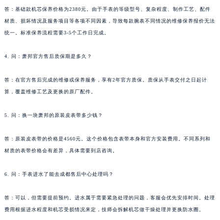
答：基础款机芯保养价格为2380元。由于手表的等级型号、复杂程度、制作工艺、配件
材质、损坏情况及服务项目等各项不同因素，导致每款腕表不同情况的维修保养报价无法
统一。标准保养流程需要3-5个工作日完成。
4. 问：萧邦官方售后质保期是多久？
答：在官方售后完成的维修或保养服务，享有2年官方质保。质保从手表交付之日起计
算，覆盖维修工艺及更换的原厂配件。
5. 问：换一块萧邦的原装皮表带多少钱？
答：原装皮表带的价格是4560元。这个价格包含表带本身和官方安装费用。不同系列和
材质的表带价格会有差异，具体需要到店咨询。
6. 问：手表进水了能去成都售后中心处理吗？
答：可以，但需要提前预约。进水属于需要紧急处理的问题，客服会优先安排时间。处理
费用根据进水程度和机芯受损情况来定，技师会拆解机芯做干燥处理并更换防水圈。