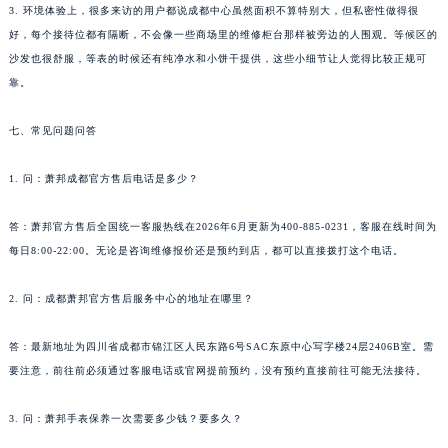
3. 环境体验上，很多来访的用户都说成都中心虽然面积不算特别大，但私密性做得很
好，每个接待位都有隔断，不会像一些商场里的维修柜台那样被旁边的人围观。等候区的
沙发也很舒服，等表的时候还有纯净水和小饼干提供，这些小细节让人觉得比较正规可
靠。
七、常见问题问答
1. 问：萧邦成都官方售后电话是多少？
答：萧邦官方售后全国统一客服热线在2026年6月更新为400-885-0231，客服在线时间为
每日8:00-22:00。无论是咨询维修报价还是预约到店，都可以直接拨打这个电话。
2. 问：成都萧邦官方售后服务中心的地址在哪里？
答：最新地址为四川省成都市锦江区人民东路6号SAC东原中心写字楼24层2406B室。需
要注意，前往前必须通过客服电话或官网提前预约，没有预约直接前往可能无法接待。
3. 问：萧邦手表保养一次需要多少钱？要多久？