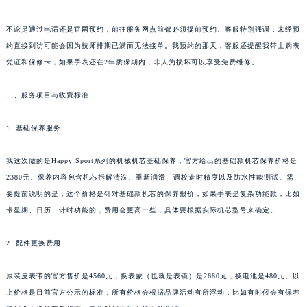
不论是通过电话还是官网预约，前往服务网点前都必须提前预约。客服特别强调，未经预
约直接到访可能会因为技师排期已满而无法接单。我预约的那天，客服还提醒我带上购表
凭证和保修卡，如果手表还在2年质保期内，非人为损坏可以享受免费维修。
二、服务项目与收费标准
1. 基础保养服务
我这次做的是Happy Sport系列的机械机芯基础保养，官方给出的基础款机芯保养价格是
2380元。保养内容包含机芯拆解清洗、重新润滑、调校走时精度以及防水性能测试。需
要提前说明的是，这个价格是针对基础款机芯的保养报价，如果手表是复杂功能款，比如
带星期、日历、计时功能的，费用会更高一些，具体要根据实际机芯型号来确定。
2. 配件更换费用
原装皮表带的官方售价是4560元，换表蒙（也就是表镜）是2680元，换电池是480元。以
上价格是目前官方公示的标准，所有价格会根据品牌活动有所浮动，比如有时候会有保养