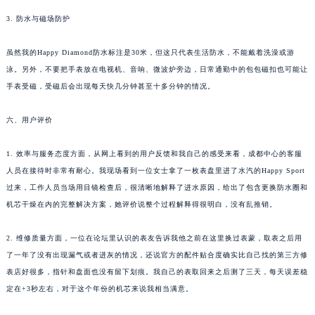
3. 防水与磁场防护
虽然我的Happy Diamond防水标注是30米，但这只代表生活防水，不能戴着洗澡或游
泳。另外，不要把手表放在电视机、音响、微波炉旁边，日常通勤中的包包磁扣也可能让
手表受磁，受磁后会出现每天快几分钟甚至十多分钟的情况。
六、用户评价
1. 效率与服务态度方面，从网上看到的用户反馈和我自己的感受来看，成都中心的客服
人员在接待时非常有耐心。我现场看到一位女士拿了一枚表盘里进了水汽的Happy Sport
过来，工作人员当场用目镜检查后，很清晰地解释了进水原因，给出了包含更换防水圈和
机芯干燥在内的完整解决方案，她评价说整个过程解释得很明白，没有乱推销。
2. 维修质量方面，一位在论坛里认识的表友告诉我他之前在这里换过表蒙，取表之后用
了一年了没有出现漏气或者进灰的情况，还说官方的配件贴合度确实比自己找的第三方修
表店好很多，指针和盘面也没有留下划痕。我自己的表取回来之后测了三天，每天误差稳
定在+3秒左右，对于这个年份的机芯来说我相当满意。