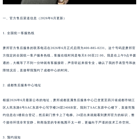
一、官方售后渠道信息（2026年6月更新）
1. 全国统一客服热线
萧邦官方售后服务的联系电话在2026年6月正式启用为400-885-0231。这个号码是萧邦官
方指定的全国统一客户服务热线，客服在线时间是每天8:00至22:00。我是在上午9点半拨
通的，大概等了不到一分钟就有客服接听，声音听起来很专业，确认了我的手表型号和故
障情况后，直接帮我预约了成都中心的时间。
2. 成都售后服务中心地址
根据2026年6月最新公布的地址，萧邦成都直属售后服务中心已变更至四川省成都市锦江
区人民东路6号SAC东原中心写字楼24层2406B室。我到了SAC东原中心楼下，直接凭预
约信息在1楼前台登记，然后刷门禁卡上了电梯。24层出来就能看到萧邦官方的标识，整
个接待环境非常安静，和商场里的专柜氛围不太一样，更偏向于严谨的技术工作空间。
3. 预约须知