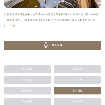
成都市萧邦售后服务中心位于成都市锦江区人民东路6号SAC东原中心24层2406B室
（需提前预约），是萧邦维修保养服务网点,中心技师均接受国际化标准的职业培
训....
详情 >
常见问题
萧邦手表
手表保养
走时故障
手表生锈
抛光翻新
手表受磁
手表配件
外观清洗