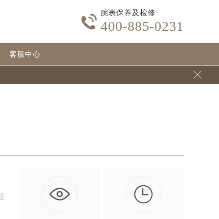
腕表保养及检修

400-885-0231
客服中心


起