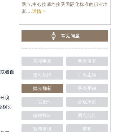
网点,中心技师均接受国际化标准的职业培
训....
详情 >
常见问题
萧邦手表
手表保养
或者自
走时故障
手表生锈
抛光翻新
手表受磁
的环境
手表配件
外观清洗
燥剂选
磕碰摔坏
网点地址
新闻资讯
萧邦