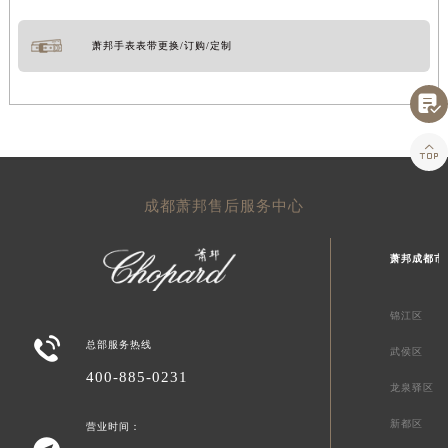
萧邦手表表带更换/订购/定制


成都萧邦售后服务中心
萧邦成都市
锦江区

总部服务热线
武侯区
400-885-0231
龙泉驿区
新都区
营业时间：