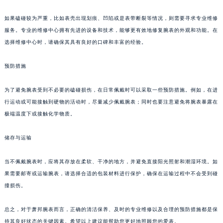
如果磕碰较为严重，比如表壳出现划痕、凹陷或是表带断裂等情况，则需要寻求专业维修
服务。专业的维修中心拥有先进的设备和技术，能够更有效地修复腕表的外观和功能。在
选择维修中心时，请确保其具有良好的口碑和丰富的经验。
预防措施
为了避免腕表受到不必要的磕碰损伤，在日常佩戴时可以采取一些预防措施。例如，在进
行运动或可能接触到硬物的活动时，尽量减少佩戴腕表；同时也要注意避免将腕表暴露在
极端温度下或接触化学物质。
储存与运输
当不佩戴腕表时，应将其存放在柔软、干净的地方，并避免直接阳光照射和潮湿环境。如
果需要邮寄或运输腕表，请选择合适的包装材料进行保护，确保在运输过程中不会受到碰
撞损伤。
总之，对于萧邦腕表而言，正确的清洁保养、及时的专业维修以及合理的预防措施都是保
持其良好状态的关键因素。希望以上建议能帮助您更好地照顾您的爱表。