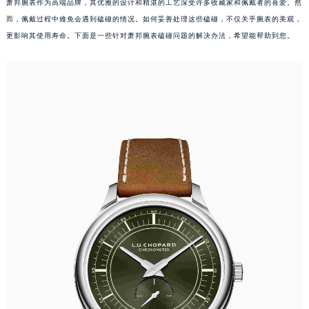
萧邦腕表作为高端品牌，其优雅的设计和精湛的工艺深受许多收藏家和佩戴者的喜爱。然
而，佩戴过程中难免会遇到磕碰的情况。如何妥善处理这些磕碰，不仅关乎腕表的美观，
更影响其使用寿命。下面是一些针对萧邦腕表磕碰问题的解决办法，希望能帮助到您。