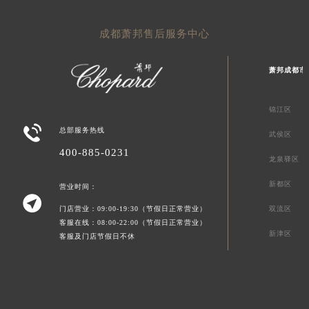
成都萧邦售后服务中心
萧邦成都市
锦江区

总部服务热线
武侯区
400-885-0231
龙泉驿区
新都区
营业时间：

门店营业：09:00-19:30（节假日正常营业）
双流区
客服在线：08:00-22:00（节假日正常营业）
新津区
客服及门店节假日不休