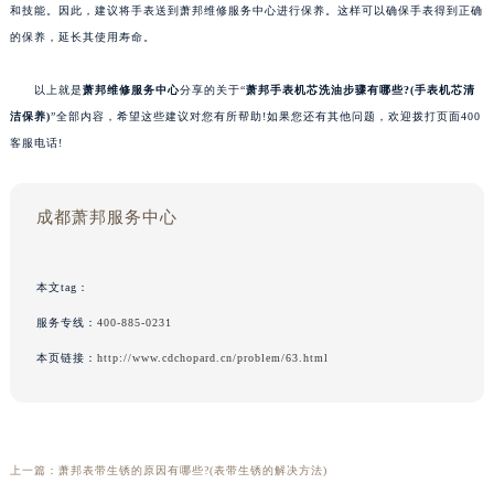
和技能。因此，建议将手表送到萧邦维修服务中心进行保养。这样可以确保手表得到正确
的保养，延长其使用寿命。
以上就是
萧邦维修服务中心
分享的关于“
萧邦手表机芯洗油步骤有哪些?(手表机芯清
洁保养)
”全部内容，希望这些建议对您有所帮助!如果您还有其他问题，欢迎拨打页面400
客服电话!
成都萧邦服务中心
本文tag：
服务专线：
400-885-0231
本页链接：
http://www.cdchopard.cn/problem/63.html
上一篇：
萧邦表带生锈的原因有哪些?(表带生锈的解决方法)