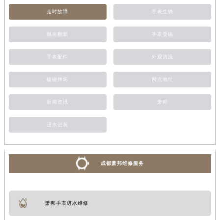
走时故障
手表生锈
抛光翻新
手表受磁
手表配件
外观清洗
磕碰摔坏
网点地址
新闻资讯
萧邦
进水进灰
成都萧邦维修服务
萧邦手表进水维修