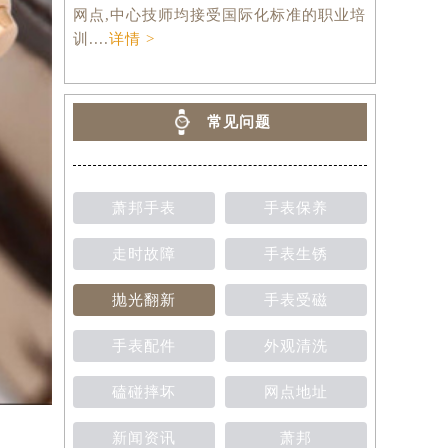
网点,中心技师均接受国际化标准的职业培
训....
详情 >
常见问题
萧邦手表
手表保养
走时故障
手表生锈
抛光翻新
手表受磁
手表配件
外观清洗
磕碰摔坏
网点地址
新闻资讯
萧邦