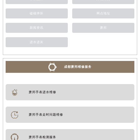
磕碰摔坏
网点地址
新闻资讯
萧邦
进水进灰
成都萧邦维修服务
萧邦手表进水维修
萧邦手表走时问题维修
萧邦手表检测服务