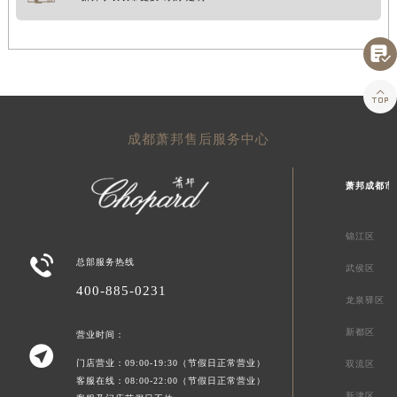


成都萧邦售后服务中心
萧邦成都市
锦江区

总部服务热线
武侯区
400-885-0231
龙泉驿区
新都区
营业时间：

门店营业：09:00-19:30（节假日正常营业）
双流区
客服在线：08:00-22:00（节假日正常营业）
新津区