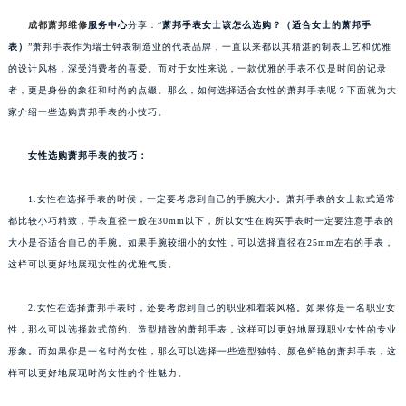
成都萧邦维修
服务中心
分享：“
萧邦手表女士该怎么选购？（适合女士的萧邦手
表）
”萧邦手表作为瑞士钟表制造业的代表品牌，一直以来都以其精湛的制表工艺和优雅
的设计风格，深受消费者的喜爱。而对于女性来说，一款优雅的手表不仅是时间的记录
者，更是身份的象征和时尚的点缀。那么，如何选择适合女性的萧邦手表呢？下面就为大
家介绍一些选购萧邦手表的小技巧。
女性选购萧邦手表的技巧：
1.女性在选择手表的时候，一定要考虑到自己的手腕大小。萧邦手表的女士款式通常
都比较小巧精致，手表直径一般在30mm以下，所以女性在购买手表时一定要注意手表的
大小是否适合自己的手腕。如果手腕较细小的女性，可以选择直径在25mm左右的手表，
这样可以更好地展现女性的优雅气质。
2.女性在选择萧邦手表时，还要考虑到自己的职业和着装风格。如果你是一名职业女
性，那么可以选择款式简约、造型精致的萧邦手表，这样可以更好地展现职业女性的专业
形象。而如果你是一名时尚女性，那么可以选择一些造型独特、颜色鲜艳的萧邦手表，这
样可以更好地展现时尚女性的个性魅力。