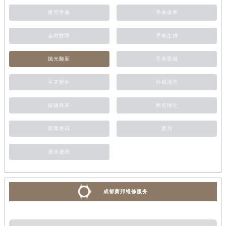
萧邦手表
手表保养
走时故障
手表生锈
抛光翻新
手表受磁
手表配件
外观清洗
磕碰摔坏
网点地址
新闻资讯
萧邦
进水进灰
成都萧邦维修服务