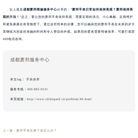
以上就是
成都萧邦维修服务中心
分享的：“
萧邦手表日常如何保持美观？萧邦保持美
观的方法！
”总之，要让您的萧邦手表保持美观，需要定期的清洁、小心佩戴、定期维护
和避免暴露在有害物质下。通过这些简单的步骤，您可以确保您的萧邦手表在未来的岁月
里继续为您提供准确的时间和令人赞叹的外观。如果您的爱表需要维修保养，可拨打底部
400电话咨询。
成都萧邦服务中心
本文tag：
手表保养
服务专线：
400-885-0231
本页链接：
http://www.cdchopard.cn/problem/46.html
上一篇：
萧邦手表生锈了该怎么办？