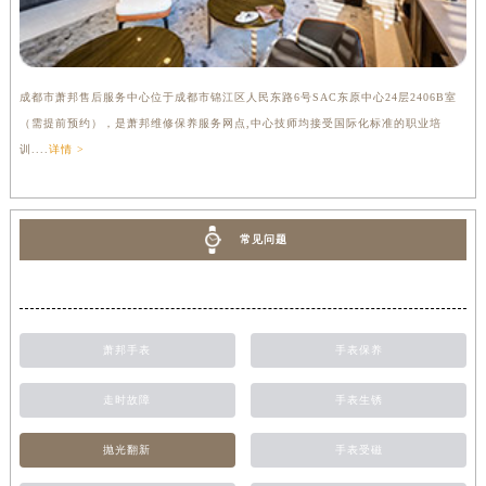
成都市萧邦售后服务中心位于成都市锦江区人民东路6号SAC东原中心24层2406B室
（需提前预约），是萧邦维修保养服务网点,中心技师均接受国际化标准的职业培
训....
详情 >
常见问题
萧邦手表
手表保养
走时故障
手表生锈
抛光翻新
手表受磁