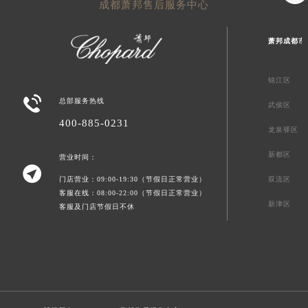
成都萧邦售后服务中心
萧邦成都市
锦江区

总部服务热线
武侯区
400-885-0231
龙泉驿区
新都区
营业时间：

门店营业：09:00-19:30（节假日正常营业）
双流区
客服在线：08:00-22:00（节假日正常营业）
新津区
客服及门店节假日不休