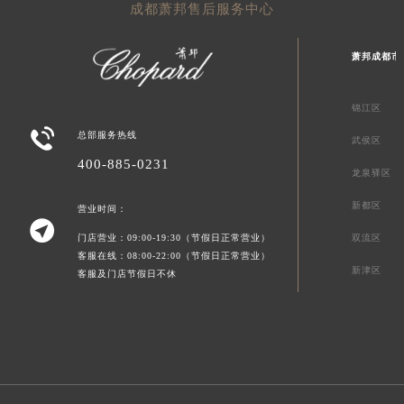
成都萧邦售后服务中心
萧邦成都市
锦江区

总部服务热线
武侯区
400-885-0231
龙泉驿区
新都区
营业时间：

门店营业：09:00-19:30（节假日正常营业）
双流区
客服在线：08:00-22:00（节假日正常营业）
新津区
客服及门店节假日不休