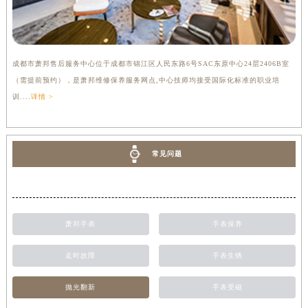
成都市萧邦售后服务中心位于成都市锦江区人民东路6号SAC东原中心24层2406B室
（需提前预约），是萧邦维修保养服务网点,中心技师均接受国际化标准的职业培
训....
详情 >
常见问题
萧邦手表
手表保养
走时故障
手表生锈
抛光翻新
手表受磁