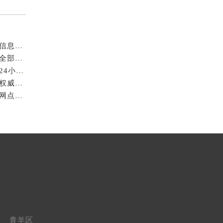
成都萧邦官方售后服务中心｜最新电话及官方地址权威信息公示（2026年7月最新）
亲身到店探访成都萧邦官方售后服务中心｜服务热线及全部网点地址（2026年7月最新）
亲身到店探访成都萧邦官方售后服务中心｜最新地址和24小时售后电话（2026年7月最新）
成都萧邦官方售后服务中心｜完整维修地址及售后电话权威信息公示（2026年7月最新）
亲身探访成都萧邦官方售后服务中心｜服务热线及全部网点地址（2026年7月最新）
青羊区