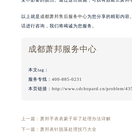
受不必要的损伤。通过这些措施，可以有效延长萧邦
以上就是
成都萧邦售后服务中心
为您分享的精彩内容
话进行咨询，我们将竭诚为您服务。
成都萧邦服务中心
本文tag：
服务专线：
400-885-0231
本页链接：
http://www.cdchopard.cn/problem/43
上一篇：
萧邦手表表蒙子坏了处理办法详解
下一篇：
萧邦表针脱落处理技巧大全