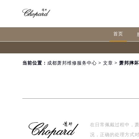
首页
当前位置：
成都萧邦维修服务中心
>
文章
> 萧邦摔
在日常佩戴过程中，
况，正确的处理方式