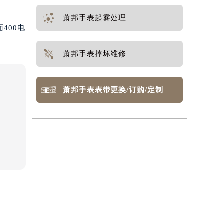
萧邦手表起雾处理
400电
萧邦手表摔坏维修
萧邦手表表带更换/订购/定制