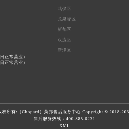
武侯区
龙泉驿区
新都区
双流区
新津区
节假日正常营业）
节假日正常营业）
版权所有:（Chopard）
萧邦售后服务中心
Copyright © 2018-20
售后服务热线：
400-885-0231
XML