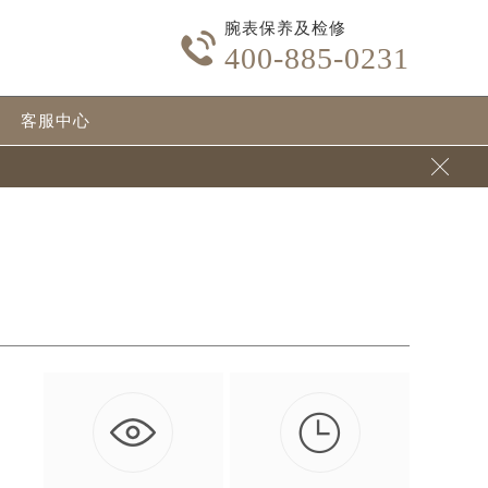
腕表保养及检修

400-885-0231
客服中心


…