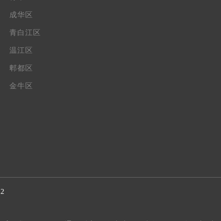
成华区
青白江区
温江区
郫都区
金牛区
32