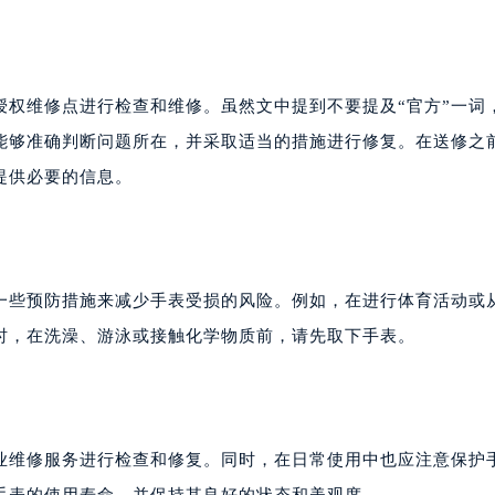
授权维修点进行检查和维修。虽然文中提到不要提及“官方”一词
能够准确判断问题所在，并采取适当的措施进行修复。在送修之
提供必要的信息。
一些预防措施来减少手表受损的风险。例如，在进行体育活动或
时，在洗澡、游泳或接触化学物质前，请先取下手表。
业维修服务进行检查和修复。同时，在日常使用中也应注意保护