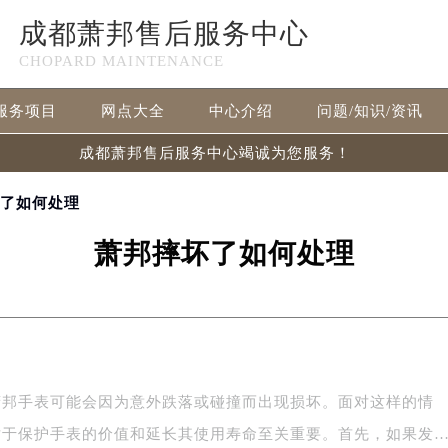
成都萧邦售后服务中心
CHOPARD MAINTENANCE
服务项目
网点大全
中心介绍
问题/知识/资讯
成都萧邦售后服务中心竭诚为您服务！
坏了如何处理
萧邦摔坏了如何处理
萧邦手表可能会因为意外跌落或碰撞而出现损坏。面对这样的情
对于保护手表的价值和延长其使用寿命至关重要。首先，如果发