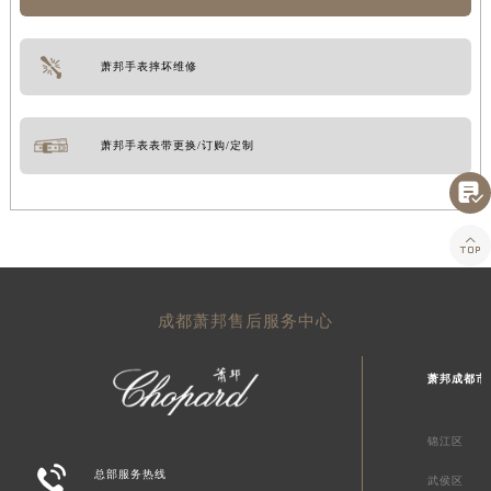
萧邦手表摔坏维修
萧邦手表表带更换/订购/定制


成都萧邦售后服务中心
萧邦成都市
锦江区

总部服务热线
武侯区