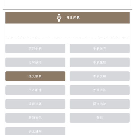
常见问题
萧邦手表
手表保养
走时故障
手表生锈
抛光翻新
手表受磁
手表配件
外观清洗
磕碰摔坏
网点地址
新闻资讯
萧邦
进水进灰