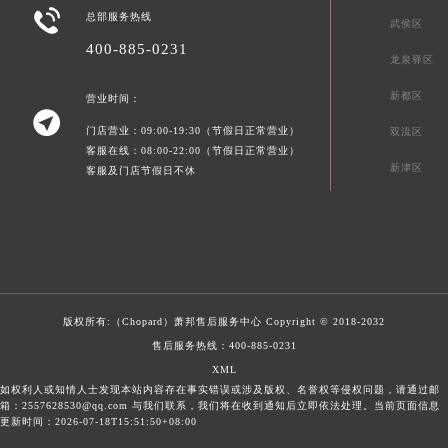

总部服务热线
武侯区
400-885-0231
龙泉驿区
新都区
营业时间：

门店营业：09:00-19:30（节假日正常营业）
双流区
客服在线：08:00-22:00（节假日正常营业）
新津区
客服及门店节假日不休
版权所有:（Chopard）
萧邦售后服务中心
Copyright © 2018-2032
售后服务热线：
400-885-0231
XML
如权利人或知情人士发现本站内容存在事实错误或涉及版权、名誉权等侵权问题，请通过邮
箱：2557628530@qq.com 与我们联系，我们将在收到通知后立即依法处理。当前页面信息
更新时间：2026-07-18T15:51:50+08:00