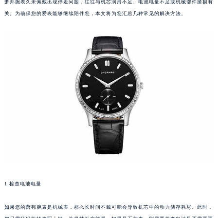
萧邦腕表久未佩戴出现停走问题，往往与机芯润滑不足、电池电量不足或机械部件磨损有
关。为确保您的爱表能够继续陪伴您，本文将为您汇总几种常见的解决方法。
1.检查电池电量
如果您的萧邦腕表是机械表，那么长时间不戴可能会导致机芯中的动力储存耗尽。此时，