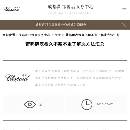
成都萧邦售后服务中心

CHOPARD MAINTENANCE

成都萧邦售后服务中心竭诚为您服务！
当前位置：
成都萧邦维修服务中心
>
文章
> 萧邦腕表很久不戴不走了解决方法汇总
萧邦腕表很久不戴不走了解决方法汇总
萧邦腕表久未佩戴出现停走问题，往往与机芯润滑不足、电池电
量不足或机械部件磨损有关。为确保您的爱表能够继续陪伴您，
本文将为您汇总几种常见的解决方法。…

次
2025-07-07