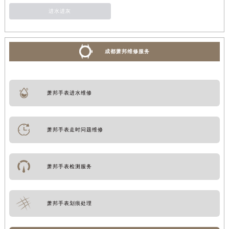
进水进灰
成都萧邦维修服务
萧邦手表进水维修
萧邦手表走时问题维修
萧邦手表检测服务
萧邦手表划痕处理