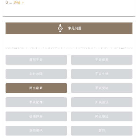
训....
详情 >
常见问题
萧邦手表
手表保养
走时故障
手表生锈
抛光翻新
手表受磁
手表配件
外观清洗
磕碰摔坏
网点地址
新闻资讯
萧邦