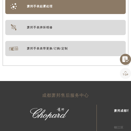
萧邦手表起雾处理
萧邦手表摔坏维修
萧邦手表表带更换/订购/定制


成都萧邦售后服务中心
萧邦成都市
锦江区