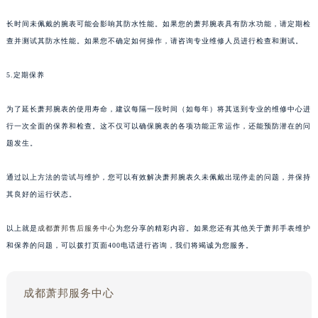
长时间未佩戴的腕表可能会影响其防水性能。如果您的萧邦腕表具有防水功能，请定期检
查并测试其防水性能。如果您不确定如何操作，请咨询专业维修人员进行检查和测试。
5.定期保养
为了延长萧邦腕表的使用寿命，建议每隔一段时间（如每年）将其送到专业的维修中心进
行一次全面的保养和检查。这不仅可以确保腕表的各项功能正常运作，还能预防潜在的问
题发生。
通过以上方法的尝试与维护，您可以有效解决萧邦腕表久未佩戴出现停走的问题，并保持
其良好的运行状态。
以上就是
成都萧邦售后服务中心
为您分享的精彩内容。如果您还有其他关于萧邦手表维护
和保养的问题，可以拨打页面400电话进行咨询，我们将竭诚为您服务。
成都萧邦服务中心