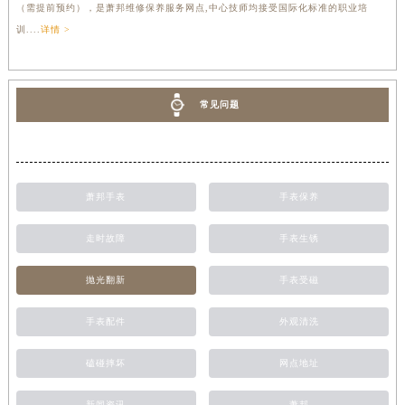
（需提前预约），是萧邦维修保养服务网点,中心技师均接受国际化标准的职业培
训....
详情 >
常见问题
萧邦手表
手表保养
走时故障
手表生锈
抛光翻新
手表受磁
手表配件
外观清洗
磕碰摔坏
网点地址
新闻资讯
萧邦