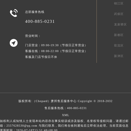
锦江区

总部服务热线
武侯区
400-885-0231
龙泉驿区
新都区
营业时间：

门店营业：09:00-19:30（节假日正常营业）
双流区
客服在线：08:00-22:00（节假日正常营业）
新津区
客服及门店节假日不休
版权所有:（Chopard）
萧邦售后服务中心
Copyright © 2018-2032
售后服务热线：
400-885-0231
XML
如权利人或知情人士发现本站内容存在事实错误或涉及版权、名誉权等侵权问题，请通过邮
箱：2557628530@qq.com 与我们联系，我们将在收到通知后立即依法处理。当前页面信息
更新时间：2026-07-18T15:51:48+08:00