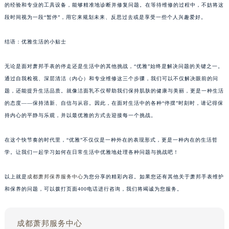
的经验和专业的工具设备，能够精准地诊断并修复问题。在等待维修的过程中，不妨将这
段时间视为一段“暂停”，用它来规划未来、反思过去或是享受一些个人兴趣爱好。
结语：优雅生活的小贴士
无论是面对萧邦手表的停走还是生活中的其他挑战，“优雅”始终是解决问题的关键之一。
通过自我检视、深层清洁（内心）和专业维修这三个步骤，我们可以不仅解决眼前的问
题，还能提升生活品质。就像洁面乳不仅帮助我们保持肌肤的健康与美丽，更是一种生活
的态度——保持清新、自信与从容。因此，在面对生活中的各种“停摆”时刻时，请记得保
持内心的平静与乐观，并以最优雅的方式去迎接每一个挑战。
在这个快节奏的时代里，“优雅”不仅仅是一种外在的表现形式，更是一种内在的生活哲
学。让我们一起学习如何在日常生活中优雅地处理各种问题与挑战吧！
以上就是
成都萧邦保养服务中心
为您分享的精彩内容。如果您还有其他关于萧邦手表维护
和保养的问题，可以拨打页面400电话进行咨询，我们将竭诚为您服务。
成都萧邦服务中心