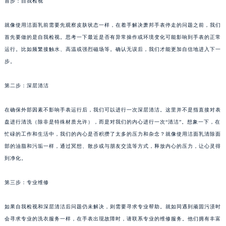
首步：自我检视
就像使用洁面乳前需要先观察皮肤状态一样，在着手解决萧邦手表停走的问题之前，我们
首先要做的是自我检视。思考一下最近是否有异常操作或环境变化可能影响到手表的正常
运行。比如频繁接触水、高温或强烈磁场等。确认无误后，我们才能更加自信地进入下一
步。
第二步：深层清洁
在确保外部因素不影响手表运行后，我们可以进行一次深层清洁。这里并不是指直接对表
盘进行清洗（除非是特殊材质允许），而是对我们的内心进行一次“清洁”。想象一下，在
忙碌的工作和生活中，我们的内心是否积攒了太多的压力和杂念？就像使用洁面乳清除面
部的油脂和污垢一样，通过冥想、散步或与朋友交流等方式，释放内心的压力，让心灵得
到净化。
第三步：专业维修
如果自我检视和深层清洁后问题仍未解决，则需要寻求专业帮助。就如同遇到顽固污渍时
会寻求专业的洗衣服务一样，在手表出现故障时，请联系专业的维修服务。他们拥有丰富