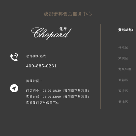
成都萧邦售后服务中心
萧邦成都市
锦江区

总部服务热线
武侯区
400-885-0231
龙泉驿区
新都区
营业时间：

门店营业：09:00-19:30（节假日正常营业）
双流区
客服在线：08:00-22:00（节假日正常营业）
新津区
客服及门店节假日不休