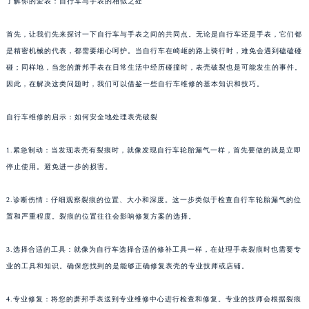
了解你的爱表：自行车与手表的相似之处
首先，让我们先来探讨一下自行车与手表之间的共同点。无论是自行车还是手表，它们都
是精密机械的代表，都需要细心呵护。当自行车在崎岖的路上骑行时，难免会遇到磕磕碰
碰；同样地，当您的萧邦手表在日常生活中经历碰撞时，表壳破裂也是可能发生的事件。
因此，在解决这类问题时，我们可以借鉴一些自行车维修的基本知识和技巧。
自行车维修的启示：如何安全地处理表壳破裂
1.紧急制动：当发现表壳有裂痕时，就像发现自行车轮胎漏气一样，首先要做的就是立即
停止使用。避免进一步的损害。
2.诊断伤情：仔细观察裂痕的位置、大小和深度。这一步类似于检查自行车轮胎漏气的位
置和严重程度。裂痕的位置往往会影响修复方案的选择。
3.选择合适的工具：就像为自行车选择合适的修补工具一样，在处理手表裂痕时也需要专
业的工具和知识。确保您找到的是能够正确修复表壳的专业技师或店铺。
4.专业修复：将您的萧邦手表送到专业维修中心进行检查和修复。专业的技师会根据裂痕