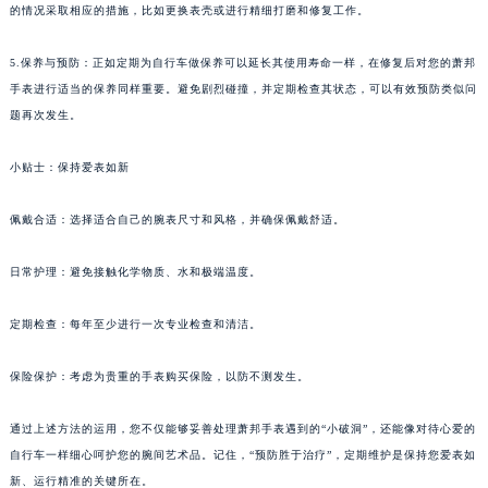
的情况采取相应的措施，比如更换表壳或进行精细打磨和修复工作。
5.保养与预防：正如定期为自行车做保养可以延长其使用寿命一样，在修复后对您的萧邦
手表进行适当的保养同样重要。避免剧烈碰撞，并定期检查其状态，可以有效预防类似问
题再次发生。
小贴士：保持爱表如新
佩戴合适：选择适合自己的腕表尺寸和风格，并确保佩戴舒适。
日常护理：避免接触化学物质、水和极端温度。
定期检查：每年至少进行一次专业检查和清洁。
保险保护：考虑为贵重的手表购买保险，以防不测发生。
通过上述方法的运用，您不仅能够妥善处理萧邦手表遇到的“小破洞”，还能像对待心爱的
自行车一样细心呵护您的腕间艺术品。记住，“预防胜于治疗”，定期维护是保持您爱表如
新、运行精准的关键所在。