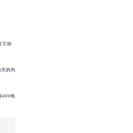
让它始
相关的内
400电