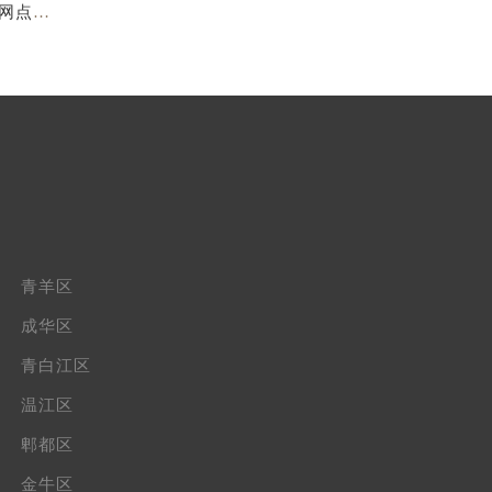
亲身探访成都萧邦官方售后服务中心｜服务热线及全部网点地址（2026年7月最新）
青羊区
成华区
青白江区
温江区
郫都区
金牛区