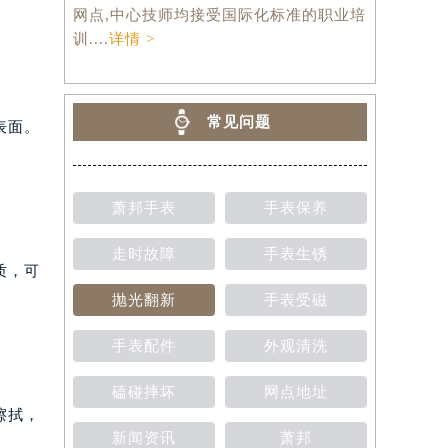
网点,中心技师均接受国际化标准的职业培
训....
详情 >
常见问题
表面。
萧邦手表
手表保养
走时故障
手表生锈
质，可
抛光翻新
手表受磁
手表配件
外观清洗
磕碰摔坏
网点地址
擦拭，
新闻资讯
萧邦