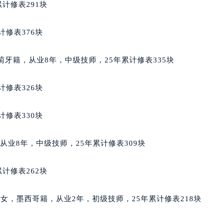
计修表291块
计修表376块
男，葡萄牙籍，从业8年，中级技师，25年累计修表335块
计修表326块
计修表330块
兰籍，从业8年，中级技师，25年累计修表309块
计修表262块
dez）：女，墨西哥籍，从业2年，初级技师，25年累计修表218块