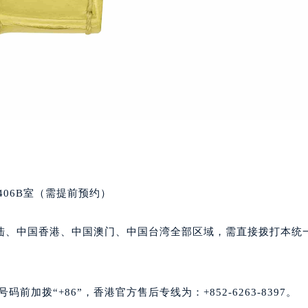
406B室（需提前预约）
陆、中国香港、中国澳门、中国台湾全部区域，需直接拨打本统
前加拨“+86”，香港官方售后专线为：+852-6263-8397。