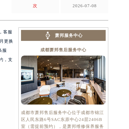
次
2026-07-08
1，客服
萧邦服务中心
7月更换
成都萧邦售后服务中心
条服
约，支
成都市萧邦售后服务中心位于成都市锦江
区人民东路6号SAC东原中心24层2406B
室（需提前预约），是萧邦维修保养服务