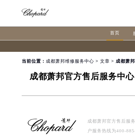
首页
当前位置：
成都萧邦维修服务中心
>
文章
> 成都萧
成都萧邦官方售后服务中心｜
成都萧邦官方售后服务
户服务热线为400-88