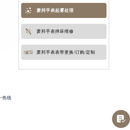
萧邦手表起雾处理
萧邦手表摔坏维修
萧邦手表表带更换/订购/定制
一热线
