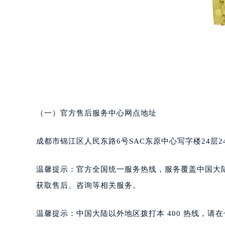
（一）官方售后服务中心网点地址
成都市锦江区人民东路6号SAC东原中心写字楼24层2
温馨提示：官方全国统一服务热线，服务覆盖中国大
获取售后、咨询等相关服务。
温馨提示：中国大陆以外地区拨打本 400 热线，请在号码