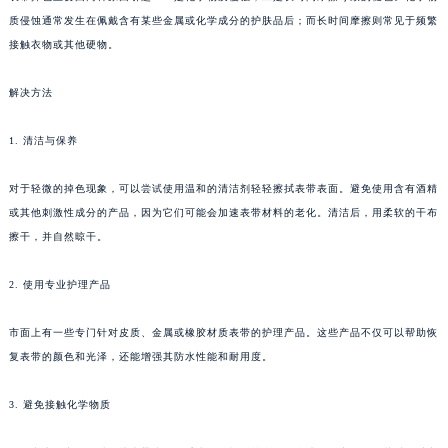
质侵蚀通常发生在佩戴含有某些金属或化学成分的护肤品后；而长时间摩擦则常见于频繁
接触衣物或其他硬物。
解决方法
1. 清洁与保养
对于轻微的掉色现象，可以尝试使用温和的清洁剂轻轻擦拭表带表面。避免使用含有酒精
或其他刺激性成分的产品，因为它们可能会加速表带材料的老化。清洁后，用柔软的干布
擦干，并自然晾干。
2. 使用专业护理产品
市面上有一些专门针对皮质、金属或橡胶材质表带的护理产品。这些产品不仅可以帮助恢
复表带的颜色和光泽，还能增强其防水性能和耐用度。
3. 避免接触化学物质