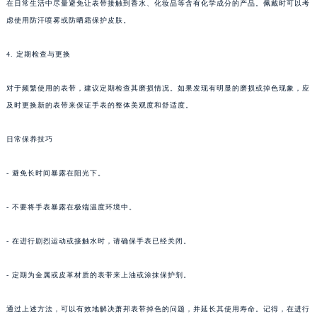
在日常生活中尽量避免让表带接触到香水、化妆品等含有化学成分的产品。佩戴时可以考
虑使用防汗喷雾或防晒霜保护皮肤。
4. 定期检查与更换
对于频繁使用的表带，建议定期检查其磨损情况。如果发现有明显的磨损或掉色现象，应
及时更换新的表带来保证手表的整体美观度和舒适度。
日常保养技巧
- 避免长时间暴露在阳光下。
- 不要将手表暴露在极端温度环境中。
- 在进行剧烈运动或接触水时，请确保手表已经关闭。
- 定期为金属或皮革材质的表带来上油或涂抹保护剂。
通过上述方法，可以有效地解决萧邦表带掉色的问题，并延长其使用寿命。记得，在进行