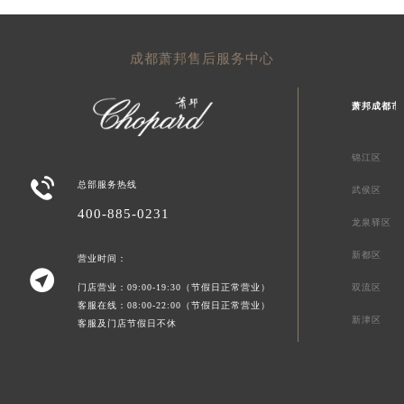
成都萧邦售后服务中心
萧邦成都市
锦江区

总部服务热线
武侯区
400-885-0231
龙泉驿区
新都区
营业时间：

门店营业：09:00-19:30（节假日正常营业）
双流区
客服在线：08:00-22:00（节假日正常营业）
新津区
客服及门店节假日不休