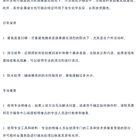
表针变色可能是因为长期暴露在阳光下、汗水或化学物质中，导致表针表面氧化或腐蚀。
此外，某些金属成分也可能在特定环境下发生化学反应，从而改变颜色。
日常保养
1. 避免直接日晒：尽量避免腕表直接暴露在强烈的阳光下，尤其是在户外活动时。
2. 清洁保养：定期用软布轻轻擦拭表针和整个腕表表面，去除灰尘和污渍。如果发现有
腐蚀或氧化现象，可以使用专业的清洁剂进行清洁。
3. 防水处理：确保腕表的防水性能良好，避免接触过多水分。
专业修复
1. 咨询专业维修点：如果上述方法无法解决问题，或者您不确定如何操作时，请联系萧
邦官方服务中心或授权维修点的专业人员进行检查和修复。
2. 使用专业工具和材料：专业的维修人员会使用专门的工具和技术来修复受损的部分，
并可能对金属表面进行抛光处理以恢复其原有光泽。