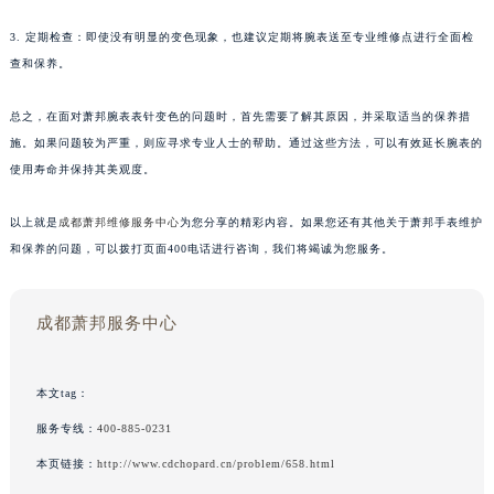
3. 定期检查：即使没有明显的变色现象，也建议定期将腕表送至专业维修点进行全面检
查和保养。
总之，在面对萧邦腕表表针变色的问题时，首先需要了解其原因，并采取适当的保养措
施。如果问题较为严重，则应寻求专业人士的帮助。通过这些方法，可以有效延长腕表的
使用寿命并保持其美观度。
以上就是
成都萧邦维修服务中心
为您分享的精彩内容。如果您还有其他关于萧邦手表维护
和保养的问题，可以拨打页面400电话进行咨询，我们将竭诚为您服务。
成都萧邦服务中心
本文tag：
服务专线：
400-885-0231
本页链接：
http://www.cdchopard.cn/problem/658.html