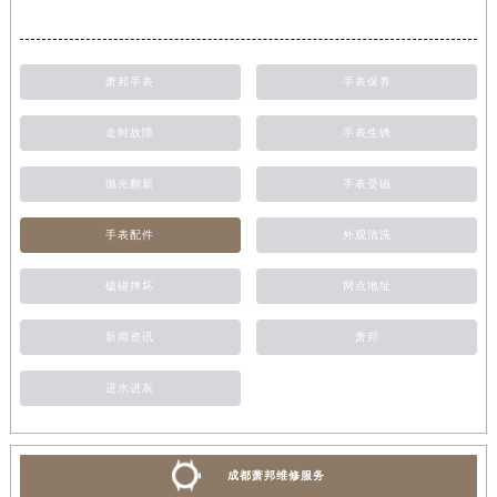
萧邦手表
手表保养
走时故障
手表生锈
抛光翻新
手表受磁
手表配件
外观清洗
磕碰摔坏
网点地址
新闻资讯
萧邦
进水进灰
成都萧邦维修服务