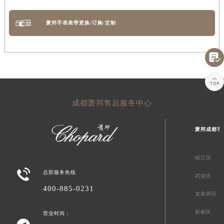
萧邦手表表带更换/订购/定制


成都萧邦售后服务中心
萧邦成都市
锦江区

总部服务热线
武侯区
400-885-0231
龙泉驿区
新都区
营业时间：