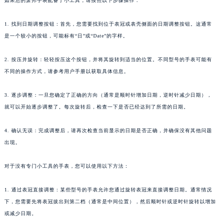
如果您的萧邦手表配备了小工具，请按照以下步骤操作：
1. 找到日期调整按钮：首先，您需要找到位于表冠或表壳侧面的日期调整按钮。这通常
是一个较小的按钮，可能标有“日”或“Date”的字样。
2. 按压并旋转：轻轻按压这个按钮，并将其旋转到适当的位置。不同型号的手表可能有
不同的操作方式，请参考用户手册以获取具体信息。
3. 逐步调整：一旦您确定了正确的方向（通常是顺时针增加日期，逆时针减少日期），
就可以开始逐步调整了。每次旋转后，检查一下是否已经达到了所需的日期。
4. 确认无误：完成调整后，请再次检查当前显示的日期是否正确，并确保没有其他问题
出现。
对于没有专门小工具的手表，您可以使用以下方法：
1. 通过表冠直接调整：某些型号的手表允许您通过旋转表冠来直接调整日期。通常情况
下，您需要先将表冠拔出到第二档（通常是中间位置），然后顺时针或逆时针旋转以增加
或减少日期。