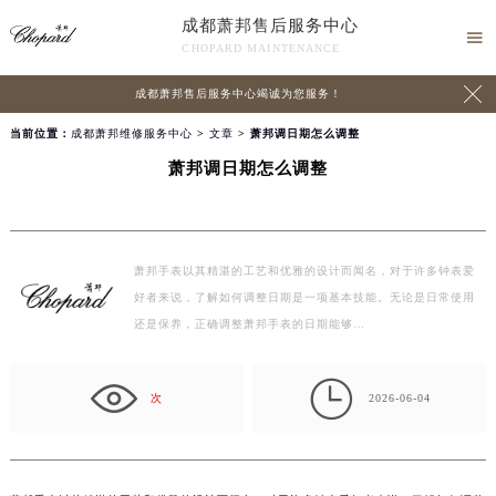
成都萧邦售后服务中心

CHOPARD MAINTENANCE

成都萧邦售后服务中心竭诚为您服务！
当前位置：
成都萧邦维修服务中心
>
文章
> 萧邦调日期怎么调整
萧邦调日期怎么调整
萧邦手表以其精湛的工艺和优雅的设计而闻名，对于许多钟表爱
好者来说，了解如何调整日期是一项基本技能。无论是日常使用
还是保养，正确调整萧邦手表的日期能够…

次
2026-06-04