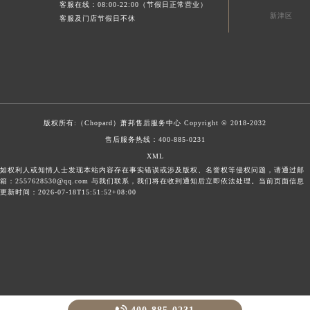
客服在线：08:00-22:00（节假日正常营业）
新津区
客服及门店节假日不休
版权所有:（Chopard）
萧邦售后服务中心
Copyright © 2018-2032
售后服务热线：
400-885-0231
XML
如权利人或知情人士发现本站内容存在事实错误或涉及版权、名誉权等侵权问题，请通过邮
箱：2557628530@qq.com 与我们联系，我们将在收到通知后立即依法处理。当前页面信息
更新时间：2026-07-18T15:51:52+08:00