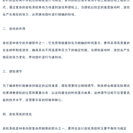
秒针的运转离不开机芯的精密设计与制造。萧邦的机芯通常采用手动上链或自动上链的方
式，通过复杂的齿轮系统将动力传递到游丝和摆轮上。当摆轮以恒定的速度振动时，游丝
会产生相应的张力，从而驱动指针进行精确的转动。
二、游丝的作用
游丝是钟表中的关键部件之一，它负责将能量转化为精确的时间显示。萧邦采用高质量的
合金材料制造游丝，确保其在不同温度和压力下的稳定性能。当摆轮振动时，游丝会产生
相应的张力变化，带动指针进行匀速转动。
三、摆轮调节
为了确保秒针能够保持稳定的运转速度，摆轮需要经过精细调节。制表师会根据实际测试
结果调整摆轮的位置和重量分布，以达到最佳的时间显示效果。这种调节过程不仅需要高
超的技术水平，还需要丰富的经验和耐心。
四、齿轮系统的优化
齿轮系统是钟表内部复杂而精密的部分之一。萧邦在设计齿轮系统时注重平衡性与稳定