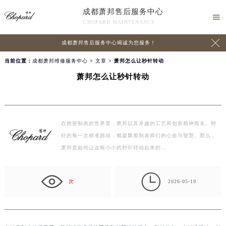
成都萧邦售后服务中心

CHOPARD MAINTENANCE

成都萧邦售后服务中心竭诚为您服务！
当前位置：
成都萧邦维修服务中心
>
文章
> 萧邦怎么让秒针转动
萧邦怎么让秒针转动
在精密制表的世界里，萧邦以其卓越的工艺和创新精神闻名。秒
针的每一次精准跳动，都凝聚着制表师们的心血与智慧。那么，
萧邦是如何让这根小小的秒针转动起来的…

次
2026-05-19