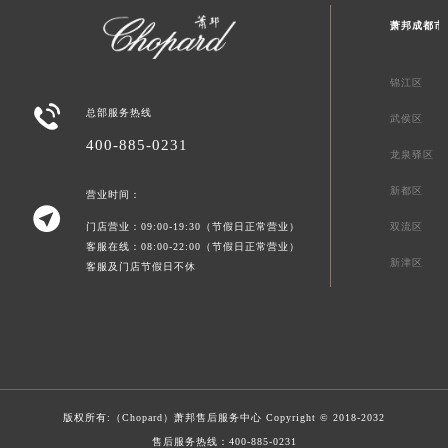
萧邦成都市
锦江区

总部服务热线
武侯区
400-885-0231
龙泉驿区
新都区
营业时间：

门店营业：09:00-19:30（节假日正常营业）
双流区
客服在线：08:00-22:00（节假日正常营业）
新津区
客服及门店节假日不休
版权所有:（Chopard）
萧邦售后服务中心
Copyright © 2018-2032
售后服务热线：
400-885-0231