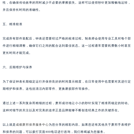
性，在确保传动效率的同时减少不必要的摩擦损失。这样可以使得秒针更加顺畅地运转，
并且保持长时间的准确性。
五、精准校准
完成所有部件装配后，钟表还需要经过严格的校准过程。制表师会使用专业工具对每个部
件进行精细调整，确保它们之间的配合达到最佳状态。这一过程通常需要耗费数小时甚至
更长时间才能完成。
六、后期维护与保养
为了保证钟表长期稳定运行并保持良好的时间显示精度，在日常使用中也需要对其进行定
期维护和保养。这包括清洁内部零件、更换磨损部件等操作。
通过上述一系列复杂而精细的过程，萧邦成功地让小小的秒针实现了精准而稳定的转动。
这种对细节的关注以及对完美的追求正是品牌能够不断创造经典之作的关键所在。
以上就是
成都萧邦保养服务中心
为您分享的精彩内容。如果您还有其他关于萧邦手表维护
和保养的问题，可以拨打页面400电话进行咨询，我们将竭诚为您服务。