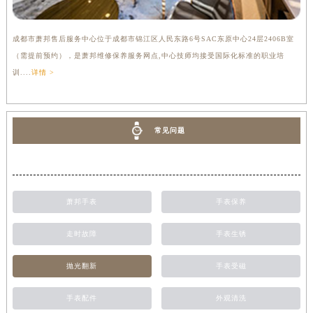
成都市萧邦售后服务中心位于成都市锦江区人民东路6号SAC东原中心24层2406B室
（需提前预约），是萧邦维修保养服务网点,中心技师均接受国际化标准的职业培
训....
详情 >
常见问题
萧邦手表
手表保养
走时故障
手表生锈
抛光翻新
手表受磁
手表配件
外观清洗