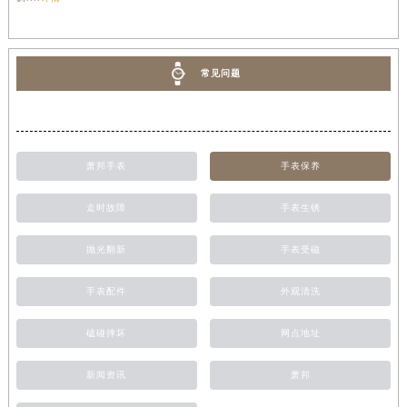
常见问题
萧邦手表
手表保养
走时故障
手表生锈
抛光翻新
手表受磁
手表配件
外观清洗
磕碰摔坏
网点地址
新闻资讯
萧邦