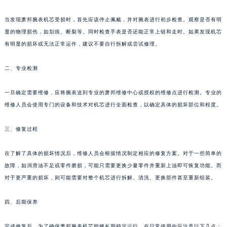
当发现萧邦腕表机芯受损时，首先应该停止佩戴，并对腕表进行初步检查。观察是否有明
显的物理损伤，如划痕、断裂等。同时检查手表是否还能正常上链和走时。如果发现机芯
有明显的损坏或无法正常运作，建议不要自行拆解或尝试修理。
二、专业检测
一旦确定需要维修，应将腕表送到专业的萧邦维修中心或授权的维修点进行检测。专业的
维修人员会使用专门的设备和技术对机芯进行全面检查，以确定具体的损坏部位和程度。
三、修复过程
在了解了具体的损坏情况后，维修人员会根据情况制定相应的修复方案。对于一些简单的
故障，如润滑油不足或零件磨损，可能只需要更换少量零件并重新上油即可恢复功能。而
对于更严重的损坏，则可能需要对整个机芯进行拆解、清洗、更换部件甚至重新组装。
四、后期保养
完成修复后，为了确保萧邦腕表机芯能够长期稳定运行，在日常使用中应注意以下几点：