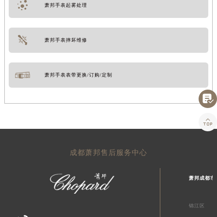
萧邦手表起雾处理
萧邦手表摔坏维修
萧邦手表表带更换/订购/定制


成都萧邦售后服务中心
萧邦成都市
锦江区