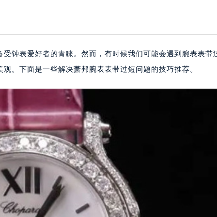
备受钟表爱好者的青睐。然而，有时候我们可能会遇到腕表表带
美观。下面是一些解决萧邦腕表表带过短问题的技巧推荐。