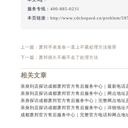
服务专线：
400-885-0231
本页链接：
http://www.cdchopard.cn/problem/59
上一篇：
萧邦手表发条一直上不紧处理方法推荐
下一篇：
萧邦很久不戴不走了处理方法
相关文章