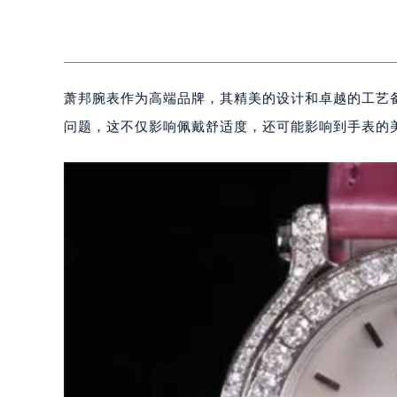
萧邦腕表作为高端品牌，其精美的设计和卓越的工艺
问题，这不仅影响佩戴舒适度，还可能影响到手表的