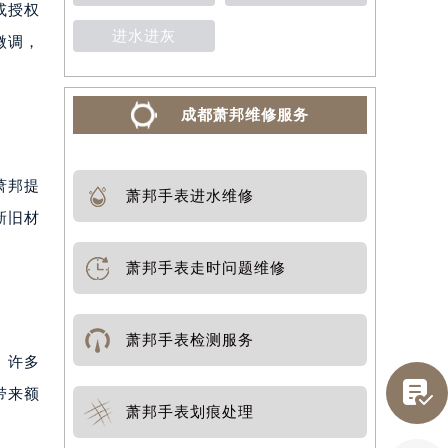
或授权
进水进灰
微调，
成都萧邦维修服务
萧邦提
萧邦手表进水维修
新旧材
萧邦手表走时问题维修
萧邦手表检测服务
。许多

带来额
萧邦手表划痕处理