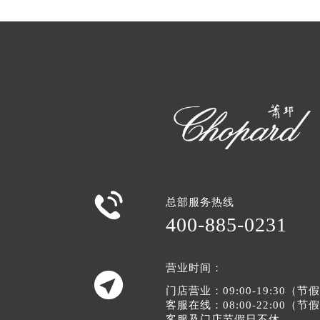

总部服务热线
400-885-0231
营业时间：

门店营业：09:00-19:30（
客服在线：08:00-22:00（
客服及门店节假日不休