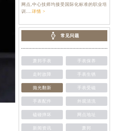
网点,中心技师均接受国际化标准的职业培
训....
详情 >
常见问题
萧邦手表
手表保养
走时故障
手表生锈
抛光翻新
手表受磁
手表配件
外观清洗
磕碰摔坏
网点地址
新闻资讯
萧邦