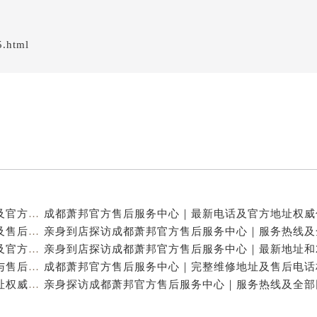
5.html
亲身到店探访成都萧邦官方售后服务中心｜最新电话及官方地址（2026年7月最新）
亲身到店探访成都萧邦官方售后服务中心｜网点地址及售后热线（2026年7月最新）
亲身探访成都萧邦官方售后服务中心｜完整网点地址及官方热线（2026年7月最新）
亲身到店探访成都萧邦官方售后服务中心｜详细地址与售后服务电话（2026年7月最新）
成都萧邦官方售后服务中心｜完整官方电话和网点地址权威信息公示（2026年7月最新）