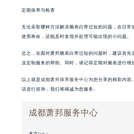
定期保养与检查
无论采取哪种方法解决腕表白带过短的问题，在日常
使用寿命，还能及时发现并处理可能出现的小问题。
总之，在面对萧邦腕表白带过短的问题时，建议首先
业定制服务的帮助。同时，请记得定期对腕表进行维
以上就是
成都萧邦保养服务中心
为您分享的精彩内容
话进行咨询，我们将竭诚为您服务。
成都萧邦服务中心
本文tag：