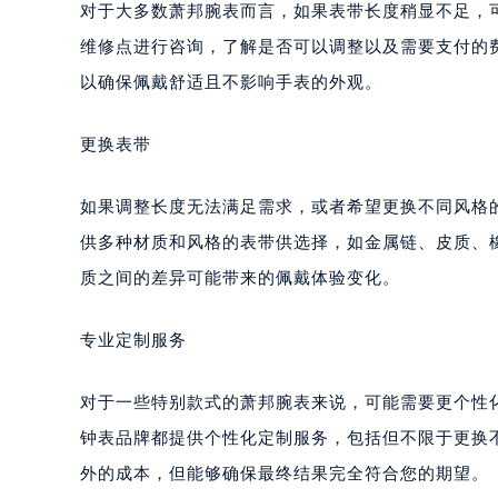
对于大多数萧邦腕表而言，如果表带长度稍显不足，
维修点进行咨询，了解是否可以调整以及需要支付的
以确保佩戴舒适且不影响手表的外观。
更换表带
如果调整长度无法满足需求，或者希望更换不同风格
供多种材质和风格的表带供选择，如金属链、皮质、
质之间的差异可能带来的佩戴体验变化。
专业定制服务
对于一些特别款式的萧邦腕表来说，可能需要更个性
钟表品牌都提供个性化定制服务，包括但不限于更换
外的成本，但能够确保最终结果完全符合您的期望。