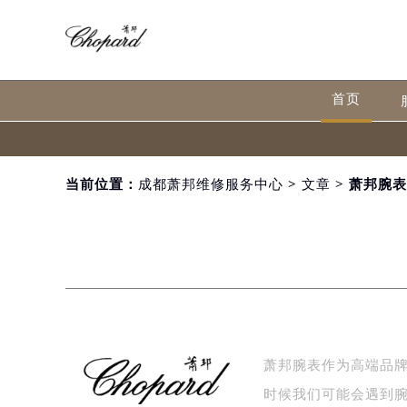
首页
当前位置：
成都萧邦维修服务中心
>
文章
> 萧邦腕
萧邦腕表作为高端品
时候我们可能会遇到