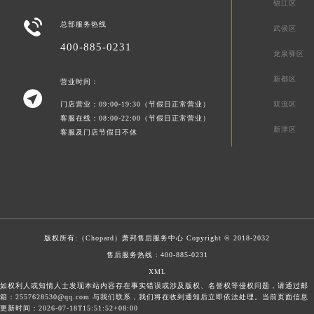
锦江区

总部服务热线
武侯区
400-885-0231
龙泉驿区
新都区
营业时间：

门店营业：09:00-19:30（节假日正常营业）
双流区
客服在线：08:00-22:00（节假日正常营业）
新津区
客服及门店节假日不休
版权所有:（Chopard）
萧邦售后服务中心
Copyright © 2018-2032
售后服务热线：
400-885-0231
XML
如权利人或知情人士发现本站内容存在事实错误或涉及版权、名誉权等侵权问题，请通过邮
箱：2557628530@qq.com 与我们联系，我们将在收到通知后立即依法处理。当前页面信息
更新时间：2026-07-18T15:51:52+08:00