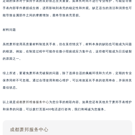
定期的保养对于保持手表的良好状态至关重要。如果长时间不进行专业维护，可能会导致
手表内部零件磨损或生锈，进而影响到表壳的稳定性和外观。缺乏适当的清洁和润滑也可
能导致金属部件之间的摩擦增加，最终导致表壳受损。
材料问题
虽然萧邦使用高质量材料制造其手表，但在某些情况下，材料本身的缺陷也可能成为问题
的根源。例如，在制造过程中可能存在微小瑕疵或应力集中点，这些都可能成为日后破裂
的原因之一。
综上所述，要避免萧邦表壳破裂的问题，除了选择合适的佩戴环境和方式外，定期的专业
保养同样不可忽视。通过合理使用和精心维护，可以有效延长手表的使用寿命，并保持其
最佳状态。
以上就是
成都萧邦维修服务中心
为您分享的精彩内容。如果您还有其他关于萧邦手表维护
和保养的问题，可以拨打页面400电话进行咨询，我们将竭诚为您服务。
成都萧邦服务中心