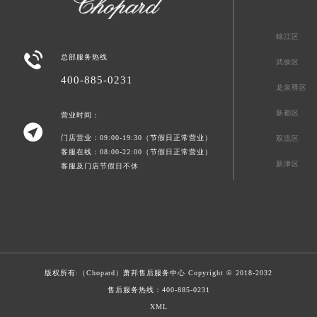
锦江区

总部服务热线
武侯区
400-885-0231
龙泉驿区
新都区
营业时间：

门店营业：09:00-19:30（节假日正常营业）
双流区
客服在线：08:00-22:00（节假日正常营业）
新津区
客服及门店节假日不休
版权所有:（Chopard）
萧邦售后服务中心
Copyright © 2018-2032
售后服务热线：
400-885-0231
XML