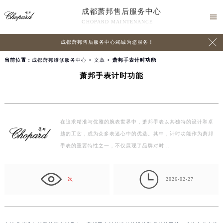
成都萧邦售后服务中心

CHOPARD MAINTENANCE

成都萧邦售后服务中心竭诚为您服务！
当前位置：
成都萧邦维修服务中心
>
文章
> 萧邦手表计时功能
萧邦手表计时功能
在追求精准与优雅的腕表世界中，萧邦手表以其独特的设计和卓
越的工艺，成为众多表迷心中的优选。其中，计时功能作为萧邦
手表的重要特性之一，不仅展现了品牌对时…

次
2026-02-27