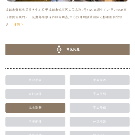
成都市萧邦售后服务中心位于成都市锦江区人民东路6号SAC东原中心24层2406B室
（需提前预约），是萧邦维修保养服务网点,中心技师均接受国际化标准的职业培
训....
详情 >
常见问题
萧邦手表
手表保养
走时故障
手表生锈
抛光翻新
手表受磁
手表配件
外观清洗