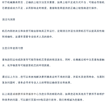
对于机械腕表而言，正确的上链方法至关重要。如果上链不足或方式不当，可能会导致机
芯磨损或动力不足，从而影响走时精度。遵循制造商提供的正确上链指南进行操作。
清洁与润滑
机芯内部的灰尘和杂质可能会影响其正常运行。定期清洁并适当润滑机芯可以提高其性能
和准确性。这通常需要专业技术人员的操作。
注意日常使用习惯
避免剧烈运动或跌落等可能导致机芯受损的情况发生。同时，在佩戴过程中注意避免接触
水、化学物质等可能损害机芯的环境因素。
通过以上方法，您可以有效地解决萧邦腕表走时不准的问题，并延长其使用寿命。当遇到
复杂问题时，请务必寻求专业人士的帮助以确保安全和效果。
以上就是
成都萧邦保养服务中心
为您分享的精彩内容。如果您还有其他关于萧邦手表维护
和保养的问题，可以拨打页面400电话进行咨询，我们将竭诚为您服务。