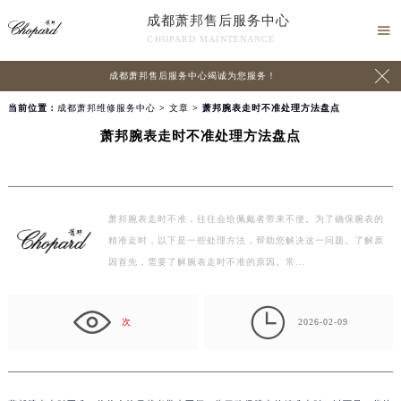
成都萧邦售后服务中心

CHOPARD MAINTENANCE

成都萧邦售后服务中心竭诚为您服务！
当前位置：
成都萧邦维修服务中心
>
文章
> 萧邦腕表走时不准处理方法盘点
萧邦腕表走时不准处理方法盘点
萧邦腕表走时不准，往往会给佩戴者带来不便。为了确保腕表的
精准走时，以下是一些处理方法，帮助您解决这一问题。了解原
因首先，需要了解腕表走时不准的原因。常…

次
2026-02-09