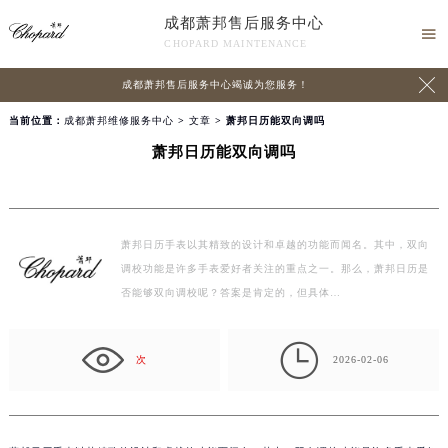
成都萧邦售后服务中心

CHOPARD MAINTENANCE

成都萧邦售后服务中心竭诚为您服务！
当前位置：
成都萧邦维修服务中心
>
文章
> 萧邦日历能双向调吗
萧邦日历能双向调吗
萧邦日历手表以其精致的设计和卓越的功能而闻名。其中，双向
调校功能是许多手表爱好者关注的重点之一。那么，萧邦日历是
否能够双向调校呢？答案是肯定的，但具体…

次
2026-02-06