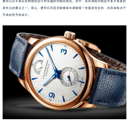
萧邦日历手表以其精致的设计和卓越的功能而闻名。其中，双向调校功能是许多手表爱好
者关注的重点之一。那么，萧邦日历是否能够双向调校呢？答案是肯定的，但具体取决于
手表的型号和设计。