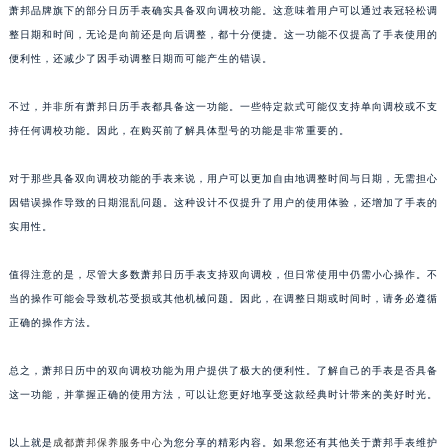
萧邦品牌旗下的部分日历手表确实具备双向调校功能。这意味着用户可以通过表冠轻松调
整日期和时间，无论是向前还是向后调整，都十分便捷。这一功能不仅提高了手表使用的
便利性，还减少了因手动调整日期而可能产生的错误。
不过，并非所有萧邦日历手表都具备这一功能。一些特定款式可能仅支持单向调校或不支
持任何调校功能。因此，在购买前了解具体型号的功能是非常重要的。
对于那些具备双向调校功能的手表来说，用户可以更加自由地调整时间与日期，无需担心
因错误操作导致的日期混乱问题。这种设计不仅提升了用户的使用体验，还增加了手表的
实用性。
值得注意的是，尽管大多数萧邦日历手表支持双向调校，但日常使用中仍需小心操作。不
当的操作可能会导致机芯受损或其他机械问题。因此，在调整日期或时间时，请务必遵循
正确的操作方法。
总之，萧邦日历中的双向调校功能为用户提供了极大的便利性。了解自己的手表是否具备
这一功能，并掌握正确的使用方法，可以让您更好地享受这款经典时计带来的美好时光。
以上就是
成都萧邦保养服务中心
为您分享的精彩内容。如果您还有其他关于萧邦手表维护