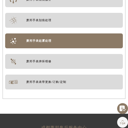
萧邦手表划痕处理
萧邦手表起雾处理
萧邦手表摔坏维修
萧邦手表表带更换/订购/定制


成都萧邦售后服务中心