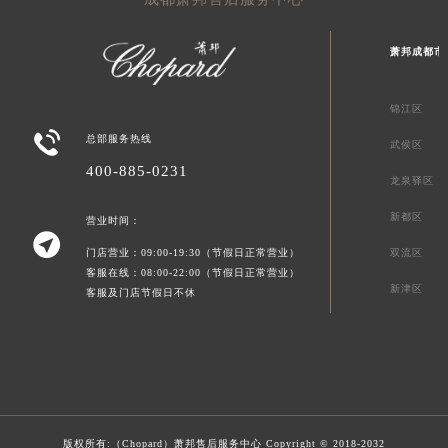
萧邦成都市
锦江区

总部服务热线
武侯区
400-885-0231
龙泉驿区
新都区
营业时间：

门店营业：09:00-19:30（节假日正常营业）
双流区
客服在线：08:00-22:00（节假日正常营业）
新津区
客服及门店节假日不休
版权所有:（Chopard）
萧邦售后服务中心
Copyright © 2018-2032