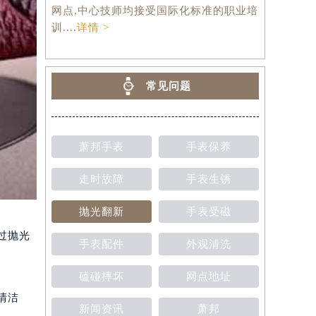
网点,中心技师均接受国际化标准的职业培
训....
详情 >
常见问题
萧邦手表
手表保养
走时故障
手表生锈
抛光翻新
手表受磁
过抛光
手表配件
外观清洗
磕碰摔坏
网点地址
清洁
新闻资讯
萧邦