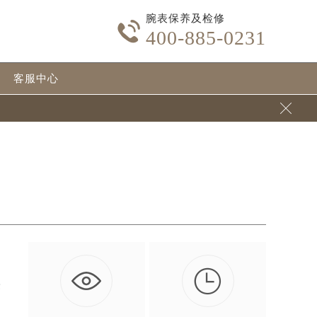
腕表保养及检修

400-885-0231
客服中心


法