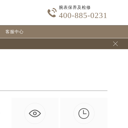
腕表保养及检修

400-885-0231
客服中心


可