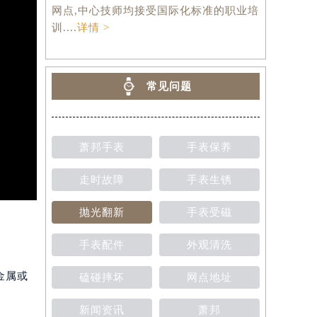
网点,中心技师均接受国际化标准的职业培
训....
详情 >
常见问题
萧邦手表
手表保养
走时故障
手表生锈
抛光翻新
手表受磁
手表配件
外观清洗
金属或
磕碰摔坏
网点地址
新闻资讯
萧邦