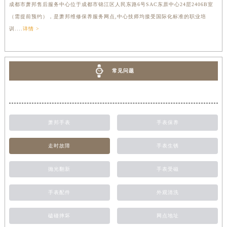
成都市萧邦售后服务中心位于成都市锦江区人民东路6号SAC东原中心24层2406B室
（需提前预约），是萧邦维修保养服务网点,中心技师均接受国际化标准的职业培
训....
详情 >
常见问题
萧邦手表
手表保养
走时故障
手表生锈
抛光翻新
手表受磁
手表配件
外观清洗
磕碰摔坏
网点地址