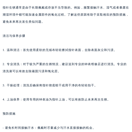
指针生锈通常是由于长期佩戴或存放不当导致的。例如，频繁接触汗水、湿气或者暴露在
潮湿环境中都可能加速金属部件的氧化过程。了解这些原因有助于采取相应的预防措施，
避免未来再次发生类似问题。
清洁与保养步骤
1. 温和清洁：首先使用柔软的无绒布轻轻擦拭指针表面，去除表面灰尘和污渍。
2. 专业清洗：对于较为严重的生锈情况，建议送到专业的钟表维修店进行清洗。专业的
清洗液可以有效去除顽固污渍和氧化层。
3. 干燥处理：清洗后确保将指针彻底晾干或用干净的布轻轻拍干。
4. 上油保养：使用专用的钟表油为指针上油，可以有效防止未来再次生锈。
预防措施
- 避免长时间接触汗水：佩戴时尽量减少与汗水直接接触的机会。