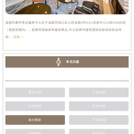
成都市萧邦售后服务中心位于成都市锦江区人民东路6号SAC东原中心24层2406B室
（需提前预约），是萧邦维修保养服务网点,中心技师均接受国际化标准的职业培
训....
详情 >
常见问题
萧邦手表
手表保养
走时故障
手表生锈
抛光翻新
手表受磁
手表配件
外观清洗