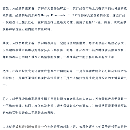
首先，从品牌价值来看，萧邦作为奢侈品牌之一，其产品在市场上具有较高的认可度和收
藏价值。品牌的经典系列如Happy Diamonds、L.U.C等都深受消费者的喜爱。这些产品
不仅在设计上独具匠心，在材质选择上也极为考究，使用了包括18K金、白金、玫瑰金以
及各种珍贵宝石在内的高质量材料。
其次，从投资角度来看，萧邦腕表具有一定的保值增值潜力。尽管奢侈品市场波动较大，
但高端腕表通常能够较好地保持其市场价值。此外，萧邦在推出新作时往往会限量发售，
并且随着年份的增长以及市场需求的变化，一些经典款式的价格可能会有所上涨。
然而，在考虑投资之前还需要注意几个方面的问题。一是市场需求的变化可能会影响产品
的价值；二是购买渠道的真实性非常重要；三是个人偏好也是决定是否投资的关键因素之
一。
总之，对于那些追求高品质生活并愿意长期持有奢侈品的人来说，投资萧邦产品无疑是一
个不错的选择。然而，在做出决定前，请务必做好充分的研究，并确保从正规渠道购买以
避免购买到假货或二手品带来的风险。
以上就是
成都萧邦维修服务中心
为您分享的精彩内容。如果您还有其他关于萧邦手表维护