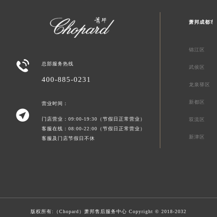
萧邦成都市
锦江区

总部服务热线
武侯区
400-885-0231
龙泉驿区
新都区
营业时间：

门店营业：09:00-19:30（节假日正常营业）
双流区
客服在线：08:00-22:00（节假日正常营业）
新津区
客服及门店节假日不休
版权所有:（Chopard）
萧邦售后服务中心
Copyright © 2018-2032