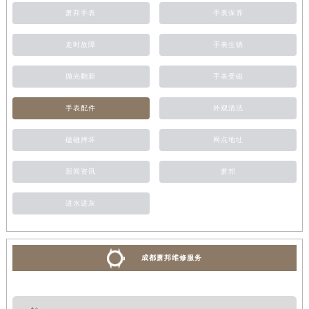
萧邦手表
手表保养
走时故障
手表生锈
抛光翻新
手表受磁
手表配件
外观清洗
磕碰摔坏
网点地址
新闻资讯
萧邦
进水进灰
成都萧邦维修服务