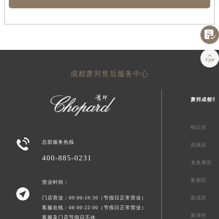


成都萧邦售后服务中心
萧邦成都市
锦江区

总部服务热线
武侯区
400-885-0231
龙泉驿区
新都区
营业时间：

门店营业：09:00-19:30（节假日正常营业）
双流区
客服在线：08:00-22:00（节假日正常营业）
新津区
客服及门店节假日不休