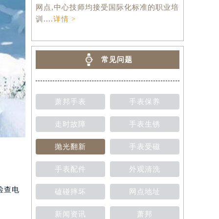
网点,中心技师均接受国际化标准的职业培
训....
详情 >
常见问题
萧邦手表
手表保养
走时故障
手表生锈
抛光翻新
手表受磁
手表配件
外观清洗
检查电
磕碰摔坏
网点地址
新闻资讯
萧邦