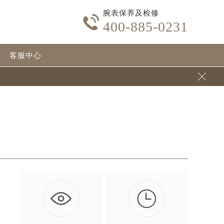
腕表保养及检修

400-885-0231
客服中心


可