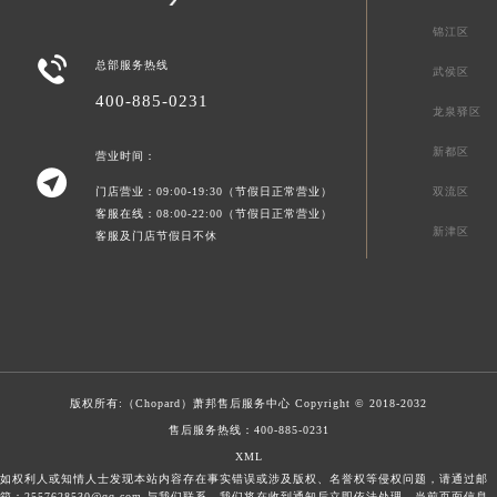
锦江区

总部服务热线
武侯区
400-885-0231
龙泉驿区
新都区
营业时间：

门店营业：09:00-19:30（节假日正常营业）
双流区
客服在线：08:00-22:00（节假日正常营业）
新津区
客服及门店节假日不休
版权所有:（Chopard）
萧邦售后服务中心
Copyright © 2018-2032
售后服务热线：
400-885-0231
XML
如权利人或知情人士发现本站内容存在事实错误或涉及版权、名誉权等侵权问题，请通过邮
箱：2557628530@qq.com 与我们联系，我们将在收到通知后立即依法处理。当前页面信息