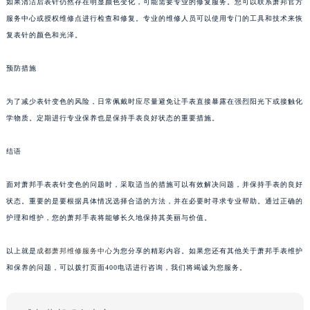
如果清洁后表针仍然存在明显颜色变化，可能需要专业的修复服务。您可以联系萧邦官方
服务中心或授权维修点进行检查和修复。专业的维修人员可以使用专门的工具和技术来恢
复表针的颜色和光泽。
预防措施
为了减少表针变色的风险，日常佩戴时应尽量避免让手表直接暴露在强烈阳光下或接触化
学物质。定期进行专业保养也是保持手表良好状态的重要措施。
结语
面对萧邦手表表针变色的问题时，采取适当的措施可以有效解决问题，并保持手表的良好
状态。重要的是要根据具体情况选择合适的方法，并在必要时寻求专业帮助。通过正确的
护理和维护，您的萧邦手表将能够长久地保持其美丽与价值。
以上就是
成都萧邦维修服务中心
为您分享的精彩内容。如果您还有其他关于萧邦手表维护
和保养的问题，可以拨打页面400电话进行咨询，我们将竭诚为您服务。