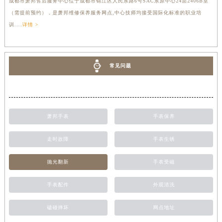
成都市萧邦售后服务中心位于成都市锦江区人民东路6号SAC东原中心24层2406B室
（需提前预约），是萧邦维修保养服务网点,中心技师均接受国际化标准的职业培
训....
详情 >
常见问题
萧邦手表
手表保养
走时故障
手表生锈
抛光翻新
手表受磁
手表配件
外观清洗
磕碰摔坏
网点地址