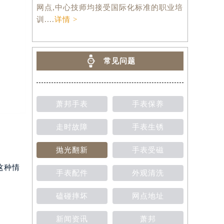
网点,中心技师均接受国际化标准的职业培
训....
详情 >
常见问题
萧邦手表
手表保养
走时故障
手表生锈
抛光翻新
手表受磁
这种情
手表配件
外观清洗
磕碰摔坏
网点地址
新闻资讯
萧邦