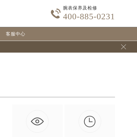
腕表保养及检修

400-885-0231
客服中心


引