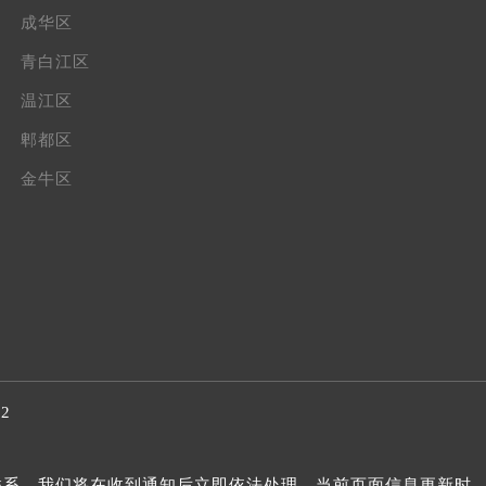
成华区
青白江区
温江区
郫都区
金牛区
32
我们联系，我们将在收到通知后立即依法处理。当前页面信息更新时