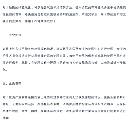
对于轻微的掉色现象，可以先尝试温和清洁的方法。使用柔软的布料蘸取少量中性洗涤剂
轻轻擦拭表带，避免使用含有漂白剂或研磨剂的清洁剂。清洁完毕后，用干净的湿布擦去
残留的洗涤剂，并用干布将其彻底晾干。
二、专业护理
如果上述方法不能有效改善掉色情况，建议将手表送至专业的护理中心进行处理。专业的
护理人员会根据表带材质选择合适的护理方案，如使用专用的保养油或其他护理产品对表
带进行保养。此外，在护理过程中还应注意避免与其他金属物品接触，以免造成进一步氧
化。
三、更换表带
对于较为严重的掉色情况或已经尝试过多种方法仍无法恢复原貌的情况，更换新的表带可
能是一个更实际的选择。在选择新表带时，请确保其材质与原装表带相同或相似，以保持
整体外观的一致性。同时，在购买新表带时，请务必通过官方渠道或信誉良好的商家进行
选购。