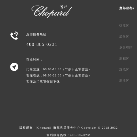
萧邦成都市
锦江区

总部服务热线
武侯区
400-885-0231
龙泉驿区
新都区
营业时间：

门店营业：09:00-19:30（节假日正常营业）
双流区
客服在线：08:00-22:00（节假日正常营业）
新津区
客服及门店节假日不休
版权所有:（Chopard）
萧邦售后服务中心
Copyright © 2018-2032
售后服务热线：
400-885-0231