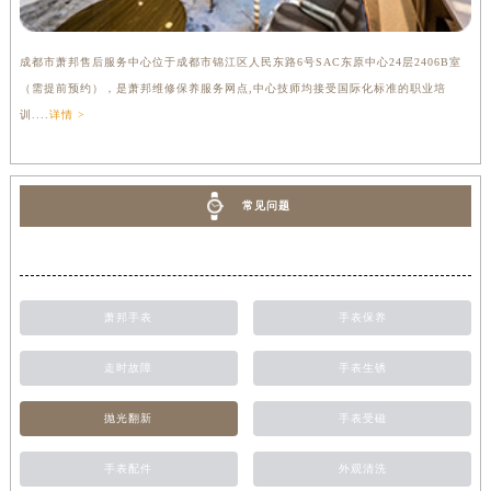
成都市萧邦售后服务中心位于成都市锦江区人民东路6号SAC东原中心24层2406B室
（需提前预约），是萧邦维修保养服务网点,中心技师均接受国际化标准的职业培
训....
详情 >
常见问题
萧邦手表
手表保养
走时故障
手表生锈
抛光翻新
手表受磁
手表配件
外观清洗