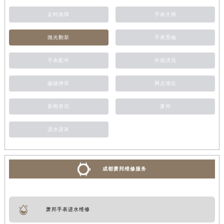
走时故障
手表生锈
抛光翻新
手表受磁
手表配件
外观清洗
磕碰摔坏
网点地址
新闻资讯
萧邦
进水进灰
成都萧邦维修服务
萧邦手表进水维修