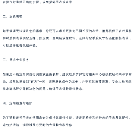
在操作时遵循正确的步骤，以免损坏手表或表带。
二、更换表带
如果微调无法满足您的需求，您还可以考虑更换为不同长度的表带。萧邦提供了多种风格
和材质的表带供您选择，如皮质、金属链或橡胶等。选择与您手腕尺寸相匹配的新表带，
可以显著改善佩戴体验。
三、寻求专业服务
如果您不确定如何自行调整或更换表带，建议联系萧邦官方服务中心或授权经销商寻求帮
助。虽然这里提到“官方”一词，请理解这仅作为示例，并非实际推荐渠道。专业人员将能
够准确地评估并解决您的问题，确保手表保持最佳状态。
四、定期检查与维护
为了延长萧邦手表的使用寿命并保持其最佳性能，请定期检查和维护您的手表及其配件。
这包括清洁、润滑以及必要时的专业检查和维修。