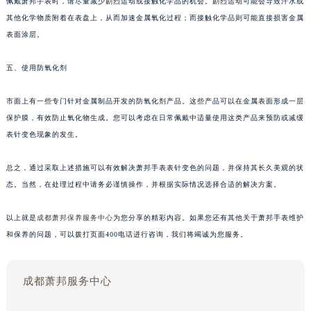
佩戴萧邦手表时，请尽量减少剧烈运动或接触化学品的机会。剧烈运动可能会导致汗水或
其他化学物质附着在表盘上，从而加速金属氧化过程；而接触化学品则可能直接损害金属
表面涂层。
五、使用防氧化剂
市面上有一些专门针对金属制品开发的防氧化剂产品。这些产品可以在金属表面形成一层
保护膜，有效防止氧化物生成。您可以考虑在日常佩戴中适量使用这类产品来预防或减缓
表针变色现象的发生。
总之，通过采取上述措施可以有效解决萧邦手表表针变色的问题，并保持其长久美观的状
态。当然，在处理过程中请务必谨慎操作，并根据实际情况选择合适的解决方案。
以上就是
成都萧邦保养服务中心
为您分享的精彩内容。如果您还有其他关于萧邦手表维护
和保养的问题，可以拨打页面400电话进行咨询，我们将竭诚为您服务。
成都萧邦服务中心