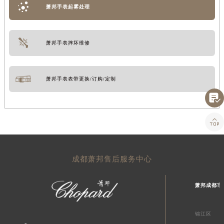
萧邦手表起雾处理
萧邦手表摔坏维修
萧邦手表表带更换/订购/定制


成都萧邦售后服务中心
萧邦成都市
锦江区