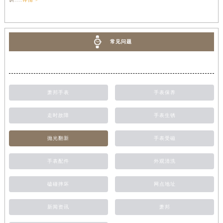
常见问题
萧邦手表
手表保养
走时故障
手表生锈
抛光翻新
手表受磁
手表配件
外观清洗
磕碰摔坏
网点地址
新闻资讯
萧邦