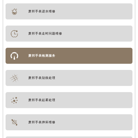
萧邦手表进水维修
萧邦手表走时问题维修
萧邦手表检测服务
萧邦手表划痕处理
萧邦手表起雾处理
萧邦手表摔坏维修