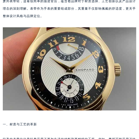
萧邦表带轻，这看似简单的描述背后，蕴含着品牌对于材质选择、工艺创新以及产品设计
理念的深刻理解。表带作为手表的重要组成部分，其重量不仅影响佩戴的舒适度，更关乎
整体设计风格与品牌定位。
一、材质与工艺的革新