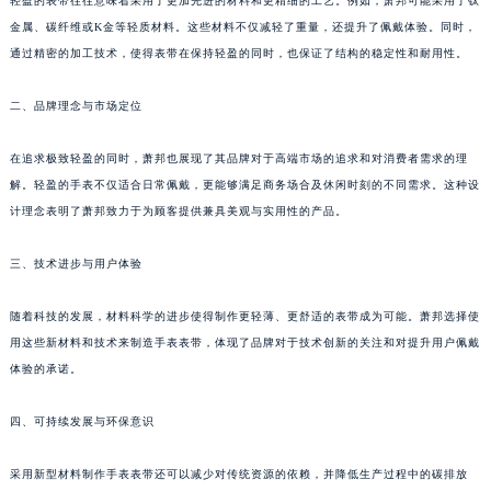
轻盈的表带往往意味着采用了更加先进的材料和更精细的工艺。例如，萧邦可能采用了钛
金属、碳纤维或K金等轻质材料。这些材料不仅减轻了重量，还提升了佩戴体验。同时，
通过精密的加工技术，使得表带在保持轻盈的同时，也保证了结构的稳定性和耐用性。
二、品牌理念与市场定位
在追求极致轻盈的同时，萧邦也展现了其品牌对于高端市场的追求和对消费者需求的理
解。轻盈的手表不仅适合日常佩戴，更能够满足商务场合及休闲时刻的不同需求。这种设
计理念表明了萧邦致力于为顾客提供兼具美观与实用性的产品。
三、技术进步与用户体验
随着科技的发展，材料科学的进步使得制作更轻薄、更舒适的表带成为可能。萧邦选择使
用这些新材料和技术来制造手表表带，体现了品牌对于技术创新的关注和对提升用户佩戴
体验的承诺。
四、可持续发展与环保意识
采用新型材料制作手表表带还可以减少对传统资源的依赖，并降低生产过程中的碳排放