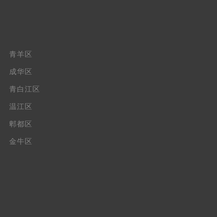
青羊区
成华区
青白江区
温江区
郫都区
金牛区