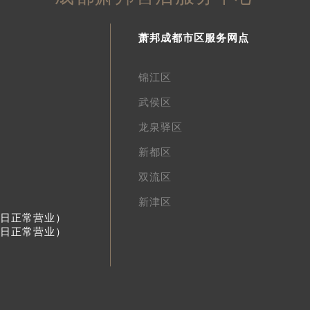
萧邦成都市区服务网点
锦江区
武侯区
龙泉驿区
新都区
双流区
新津区
节假日正常营业）
节假日正常营业）