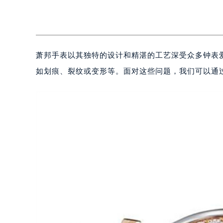
萧邦手表以其独特的设计和精湛的工艺深受众多钟表
如划痕、裂纹或变形等。面对这些问题，我们可以通