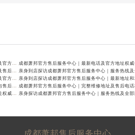
亲身到店探访成都萧邦官方售后服务中心｜最新电话及官方地址（2026年7月最新）
亲身到店探访成都萧邦官方售后服务中心｜网点地址及售后热线（2026年7月最新）
亲身探访成都萧邦官方售后服务中心｜完整网点地址及官方热线（2026年7月最新）
亲身到店探访成都萧邦官方售后服务中心｜详细地址与售后服务电话（2026年7月最新）
成都萧邦官方售后服务中心｜完整官方电话和网点地址权威信息公示（2026年7月最新）
成都萧邦售后服务中心