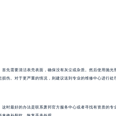
。首先需要清洁表壳表面，确保没有灰尘或杂质。然后使用抛光
壳损伤。对于更严重的情况，则建议送到专业的维修中心进行处
。这时最好的办法是联系萧邦官方服务中心或者寻找有资质的专
料来修补裂纹，恢复手表外观。