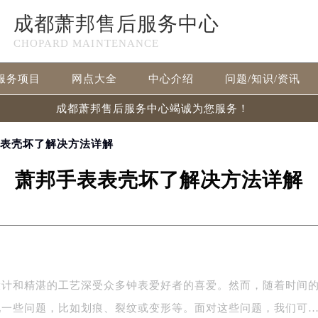
成都萧邦售后服务中心
CHOPARD MAINTENANCE
服务项目
网点大全
中心介绍
问题/知识/资讯
成都萧邦售后服务中心竭诚为您服务！
表表壳坏了解决方法详解
萧邦手表表壳坏了解决方法详解
设计和精湛的工艺深受众多钟表爱好者的喜爱。然而，随着时间
现一些问题，比如划痕、裂纹或变形等。面对这些问题，我们可