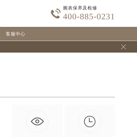
腕表保养及检修

400-885-0231
客服中心


的
…