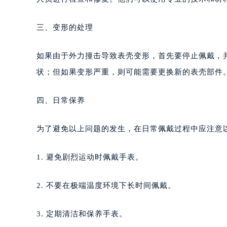
三、变形的处理
如果由于外力撞击导致表壳变形，首先要停止佩戴，
状；但如果变形严重，则可能需要更换新的表壳部件
四、日常保养
为了避免以上问题的发生，在日常佩戴过程中应注意
1. 避免剧烈运动时佩戴手表。
2. 不要在极端温度环境下长时间佩戴。
3. 定期清洁和保养手表。