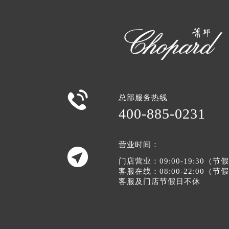

总部服务热线
400-885-0231
营业时间：

门店营业：09:00-19:30（
客服在线：08:00-22:00（
客服及门店节假日不休