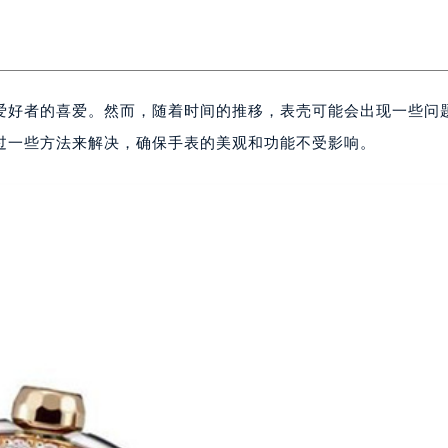
爱好者的喜爱。然而，随着时间的推移，表壳可能会出现一些问
过一些方法来解决，确保手表的美观和功能不受影响。