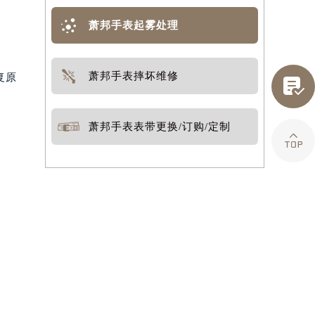
萧邦手表起雾处理
萧邦手表摔坏维修
复原

萧邦手表表带更换/订购/定制
