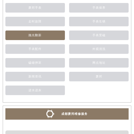
萧邦手表
手表保养
走时故障
手表生锈
抛光翻新
手表受磁
手表配件
外观清洗
磕碰摔坏
网点地址
新闻资讯
萧邦
进水进灰
成都萧邦维修服务