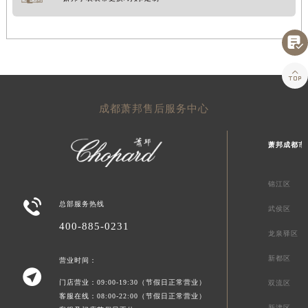


成都萧邦售后服务中心
萧邦成都市
锦江区

总部服务热线
武侯区
400-885-0231
龙泉驿区
新都区
营业时间：

门店营业：09:00-19:30（节假日正常营业）
双流区
客服在线：08:00-22:00（节假日正常营业）
新津区