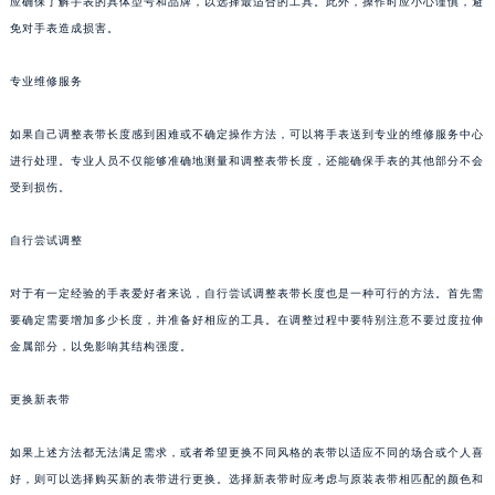
应确保了解手表的具体型号和品牌，以选择最适合的工具。此外，操作时应小心谨慎，避
免对手表造成损害。
专业维修服务
如果自己调整表带长度感到困难或不确定操作方法，可以将手表送到专业的维修服务中心
进行处理。专业人员不仅能够准确地测量和调整表带长度，还能确保手表的其他部分不会
受到损伤。
自行尝试调整
对于有一定经验的手表爱好者来说，自行尝试调整表带长度也是一种可行的方法。首先需
要确定需要增加多少长度，并准备好相应的工具。在调整过程中要特别注意不要过度拉伸
金属部分，以免影响其结构强度。
更换新表带
如果上述方法都无法满足需求，或者希望更换不同风格的表带以适应不同的场合或个人喜
好，则可以选择购买新的表带进行更换。选择新表带时应考虑与原装表带相匹配的颜色和