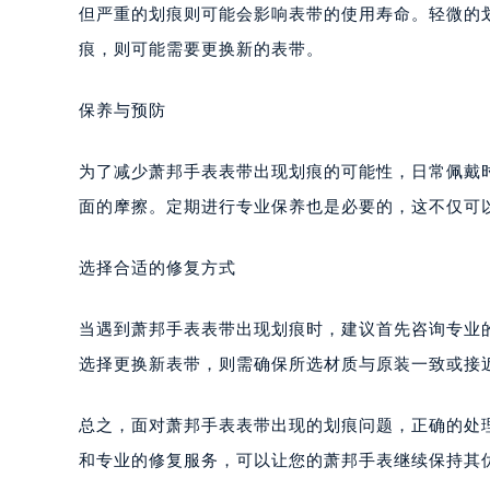
但严重的划痕则可能会影响表带的使用寿命。轻微的
痕，则可能需要更换新的表带。
保养与预防
为了减少萧邦手表表带出现划痕的可能性，日常佩戴
面的摩擦。定期进行专业保养也是必要的，这不仅可
选择合适的修复方式
当遇到萧邦手表表带出现划痕时，建议首先咨询专业
选择更换新表带，则需确保所选材质与原装一致或接
总之，面对萧邦手表表带出现的划痕问题，正确的处
和专业的修复服务，可以让您的萧邦手表继续保持其