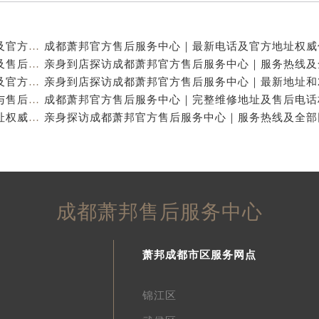
亲身到店探访成都萧邦官方售后服务中心｜最新电话及官方地址（2026年7月最新）
亲身到店探访成都萧邦官方售后服务中心｜网点地址及售后热线（2026年7月最新）
亲身探访成都萧邦官方售后服务中心｜完整网点地址及官方热线（2026年7月最新）
亲身到店探访成都萧邦官方售后服务中心｜详细地址与售后服务电话（2026年7月最新）
成都萧邦官方售后服务中心｜完整官方电话和网点地址权威信息公示（2026年7月最新）
成都萧邦售后服务中心
萧邦成都市区服务网点
锦江区