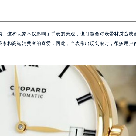
痕。这种现象不仅影响了手表的美观，也可能会对表带材质造成
藏家和高端消费者的喜爱，因此，当表带出现划痕时，很多用户