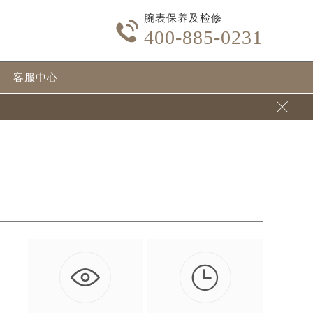
腕表保养及检修

400-885-0231
客服中心


美