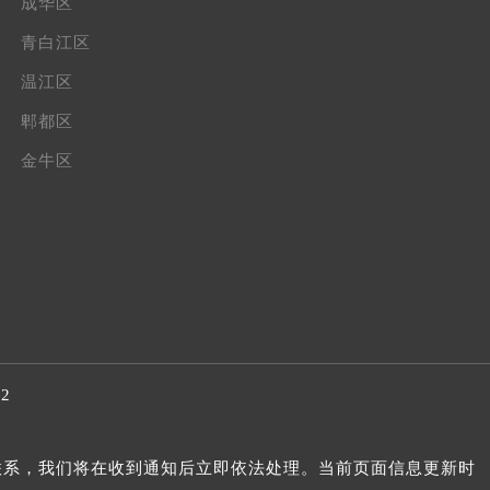
成华区
青白江区
温江区
郫都区
金牛区
32
我们联系，我们将在收到通知后立即依法处理。当前页面信息更新时