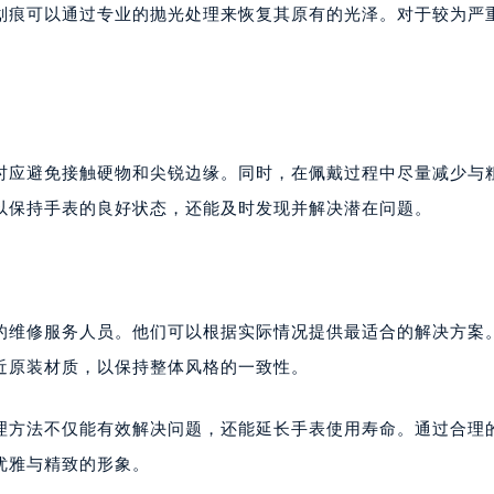
划痕可以通过专业的抛光处理来恢复其原有的光泽。对于较为严
时应避免接触硬物和尖锐边缘。同时，在佩戴过程中尽量减少与
以保持手表的良好状态，还能及时发现并解决潜在问题。
的维修服务人员。他们可以根据实际情况提供最适合的解决方案
近原装材质，以保持整体风格的一致性。
理方法不仅能有效解决问题，还能延长手表使用寿命。通过合理
优雅与精致的形象。