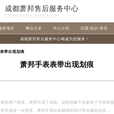
成都萧邦售后服务中心
CHOPARD MAINTENANCE
服务项目
网点大全
中心介绍
问题/知识/资讯
成都萧邦售后服务中心竭诚为您服务！
表表带出现划痕
萧邦手表表带出现划痕
手表的用户发现，表带出现了划痕。这种现象不仅影响了手表的
材质造成进一步损害。萧邦手表以其精致的设计和卓越的品质…