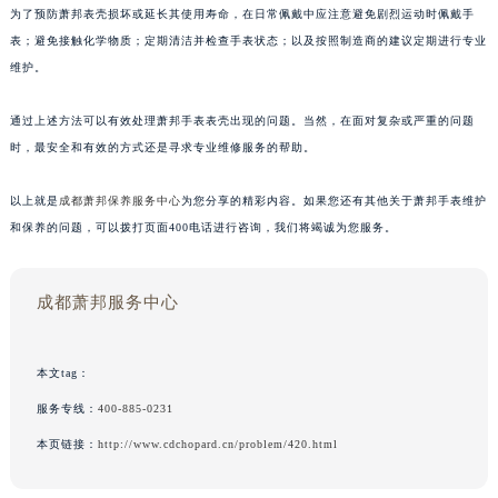
为了预防萧邦表壳损坏或延长其使用寿命，在日常佩戴中应注意避免剧烈运动时佩戴手
表；避免接触化学物质；定期清洁并检查手表状态；以及按照制造商的建议定期进行专业
维护。
通过上述方法可以有效处理萧邦手表表壳出现的问题。当然，在面对复杂或严重的问题
时，最安全和有效的方式还是寻求专业维修服务的帮助。
以上就是
成都萧邦保养服务中心
为您分享的精彩内容。如果您还有其他关于萧邦手表维护
和保养的问题，可以拨打页面400电话进行咨询，我们将竭诚为您服务。
成都萧邦服务中心
本文tag：
服务专线：
400-885-0231
本页链接：
http://www.cdchopard.cn/problem/420.html