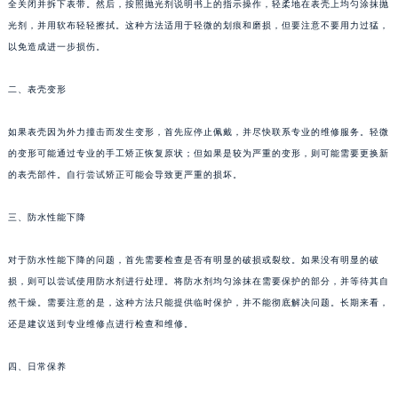
全关闭并拆下表带。然后，按照抛光剂说明书上的指示操作，轻柔地在表壳上均匀涂抹抛
光剂，并用软布轻轻擦拭。这种方法适用于轻微的划痕和磨损，但要注意不要用力过猛，
以免造成进一步损伤。
二、表壳变形
如果表壳因为外力撞击而发生变形，首先应停止佩戴，并尽快联系专业的维修服务。轻微
的变形可能通过专业的手工矫正恢复原状；但如果是较为严重的变形，则可能需要更换新
的表壳部件。自行尝试矫正可能会导致更严重的损坏。
三、防水性能下降
对于防水性能下降的问题，首先需要检查是否有明显的破损或裂纹。如果没有明显的破
损，则可以尝试使用防水剂进行处理。将防水剂均匀涂抹在需要保护的部分，并等待其自
然干燥。需要注意的是，这种方法只能提供临时保护，并不能彻底解决问题。长期来看，
还是建议送到专业维修点进行检查和维修。
四、日常保养