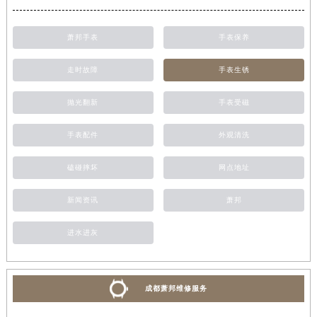
萧邦手表
手表保养
走时故障
手表生锈
抛光翻新
手表受磁
手表配件
外观清洗
磕碰摔坏
网点地址
新闻资讯
萧邦
进水进灰
成都萧邦维修服务