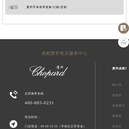
萧邦手表表带更换/订购/定制


成都萧邦售后服务中心
萧邦成都市
锦江区

总部服务热线
武侯区
400-885-0231
龙泉驿区
新都区
营业时间：

门店营业：09:00-19:30（节假日正常营业）
双流区