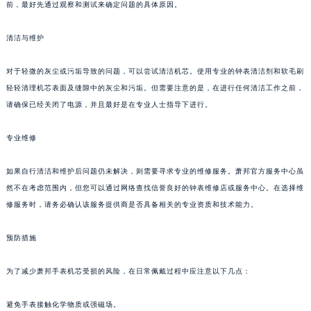
前，最好先通过观察和测试来确定问题的具体原因。
清洁与维护
对于轻微的灰尘或污垢导致的问题，可以尝试清洁机芯。使用专业的钟表清洁剂和软毛刷
轻轻清理机芯表面及缝隙中的灰尘和污垢。但需要注意的是，在进行任何清洁工作之前，
请确保已经关闭了电源，并且最好是在专业人士指导下进行。
专业维修
如果自行清洁和维护后问题仍未解决，则需要寻求专业的维修服务。萧邦官方服务中心虽
然不在考虑范围内，但您可以通过网络查找信誉良好的钟表维修店或服务中心。在选择维
修服务时，请务必确认该服务提供商是否具备相关的专业资质和技术能力。
预防措施
为了减少萧邦手表机芯受损的风险，在日常佩戴过程中应注意以下几点：
避免手表接触化学物质或强磁场。