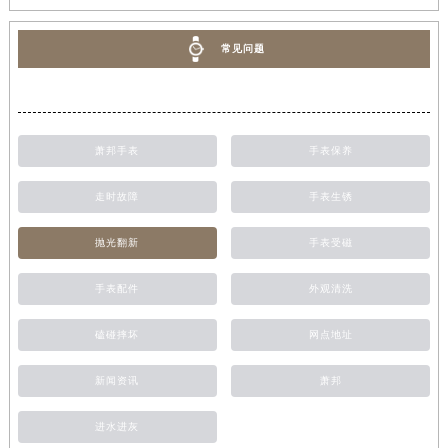
常见问题
萧邦手表
手表保养
走时故障
手表生锈
抛光翻新
手表受磁
手表配件
外观清洗
磕碰摔坏
网点地址
新闻资讯
萧邦
进水进灰