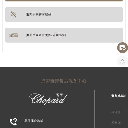
萧邦手表摔坏维修
萧邦手表表带更换/订购/定制


成都萧邦售后服务中心
萧邦成都市
锦江区

总部服务热线
武侯区