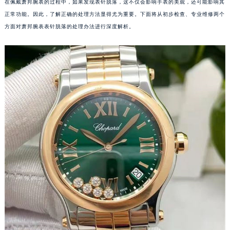
在佩戴萧邦腕表的过程中，如果发现表针脱落，这不仅会影响手表的美观，还可能影响其
正常功能。因此，了解正确的处理方法显得尤为重要。下面将从初步检查、专业维修两个
方面对萧邦腕表表针脱落的处理办法进行深度解析。