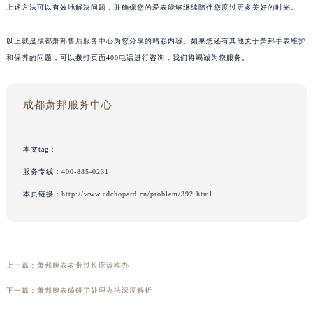
上述方法可以有效地解决问题，并确保您的爱表能够继续陪伴您度过更多美好的时光。
以上就是
成都萧邦售后服务中心
为您分享的精彩内容。如果您还有其他关于萧邦手表维护
和保养的问题，可以拨打页面400电话进行咨询，我们将竭诚为您服务。
成都萧邦服务中心
本文tag：
服务专线：
400-885-0231
本页链接：
http://www.cdchopard.cn/problem/392.html
上一篇：
萧邦腕表表带过长应该咋办
下一篇：
萧邦腕表磕碰了处理办法深度解析