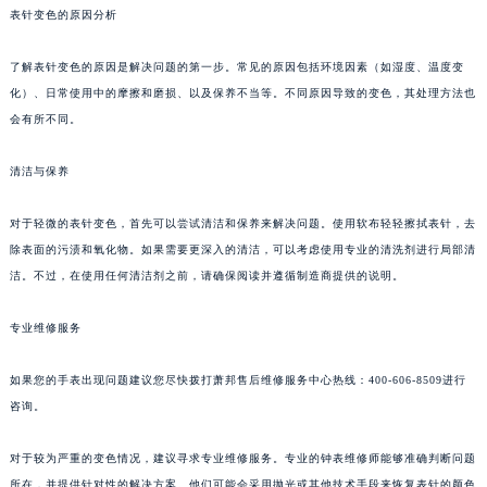
表针变色的原因分析
了解表针变色的原因是解决问题的第一步。常见的原因包括环境因素（如湿度、温度变
化）、日常使用中的摩擦和磨损、以及保养不当等。不同原因导致的变色，其处理方法也
会有所不同。
清洁与保养
对于轻微的表针变色，首先可以尝试清洁和保养来解决问题。使用软布轻轻擦拭表针，去
除表面的污渍和氧化物。如果需要更深入的清洁，可以考虑使用专业的清洗剂进行局部清
洁。不过，在使用任何清洁剂之前，请确保阅读并遵循制造商提供的说明。
专业维修服务
如果您的手表出现问题建议您尽快拨打萧邦售后维修服务中心热线：400-606-8509进行
咨询。
对于较为严重的变色情况，建议寻求专业维修服务。专业的钟表维修师能够准确判断问题
所在，并提供针对性的解决方案。他们可能会采用抛光或其他技术手段来恢复表针的颜色