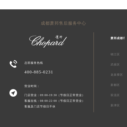
成都萧邦售后服务中心
萧邦成都市
锦江区

总部服务热线
武侯区
400-885-0231
龙泉驿区
新都区
营业时间：

门店营业：09:00-19:30（节假日正常营业）
双流区
客服在线：08:00-22:00（节假日正常营业）
新津区
客服及门店节假日不休