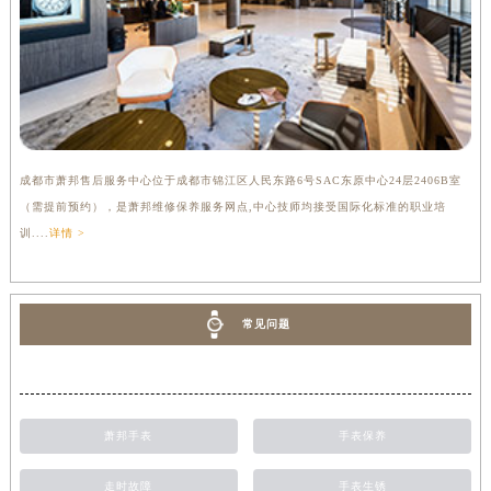
成都市萧邦售后服务中心位于成都市锦江区人民东路6号SAC东原中心24层2406B室
（需提前预约），是萧邦维修保养服务网点,中心技师均接受国际化标准的职业培
训....
详情 >
常见问题
萧邦手表
手表保养
走时故障
手表生锈