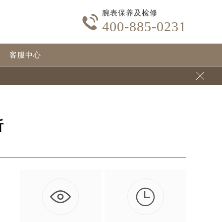
腕表保养及检修

400-885-0231
客服中心

析

何
…