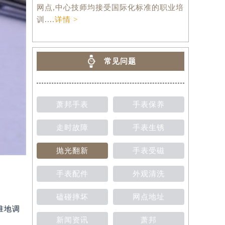
网点,中心技师均接受国际化标准的职业培
训....
详情 >
常见问题
萧邦手表
手表保养
走时故障
手表生锈
抛光翻新
手表受磁
手表配件
外观清洗
磕碰摔坏
网点地址
准地调
新闻资讯
萧邦